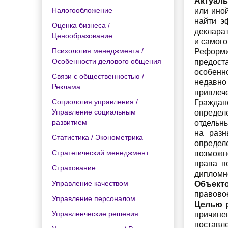
Актуал
Налогообложение
или иной
найти э
Оценка бизнеса /
деклара
Ценообразование
и самого
Психология менеджмента /
Реформи
Особенности делового общения
предост
особенн
Связи с общественностью /
недавно
Реклама
привлеч
Социология управления /
Граждан
Управление социальным
определ
развитием
отдельн
на разн
Статистика / Эконометрика
определ
Стратегический менеджмент
возможн
права п
Страхование
дипломн
Управление качеством
Объект
правовое
Управление персоналом
Целью 
Управленческие решения
причине
поставл