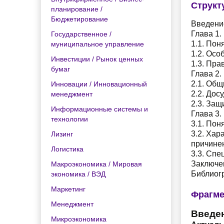
Структ
планирование /
Бюджетирование
Введени
Глава 1.
Государственное /
1.1. Пон
муниципальное управление
1.2. Осо
Инвестиции / Рынок ценных
1.3. Пра
бумаг
Глава 2.
2.1. Общ
Инновации / Инновационный
2.2. Дос
менеджмент
2.3. Защ
Информационные системы и
Глава 3.
технологии
3.1. Пон
3.2. Хар
Лизинг
причине
Логистика
3.3. Сп
Заключе
Макроэкономика / Мировая
Библиог
экономика / ВЭД
Маркетинг
Фрагме
Менеджмент
Введе
Микроэкономика