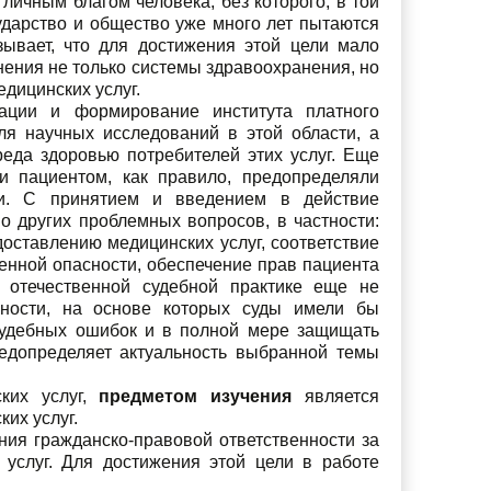
ичным благом человека, без которого, в той
сударство и общество уже много лет пытаются
зывает, что для достижения этой цели мало
ения не только системы здравоохранения, но
дицинских услуг.
ации и формирование института платного
ля научных исследований в этой области, а
реда здоровью потребителей этих услуг. Еще
 пациентом, как правило, предопределяли
ти. С принятием и введением в действие
о других проблемных вопросов, в частности:
оставлению медицинских услуг, соответствие
енной опасности, обеспечение прав пациента
в отечественной судебной практике еще не
нности, на основе которых суды имели бы
 судебных ошибок и в полной мере защищать
едопределяет актуальность выбранной темы
ких услуг,
предметом изучения
является
их услуг.
ия гражданско-правовой ответственности за
услуг. Для достижения этой цели в работе