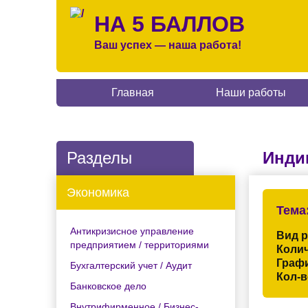
НА 5 БАЛЛОВ
Ваш успех — наша работа!
Главная
Наши работы
Разделы
Инди
Экономика
Тема
Антикризисное управление
Вид 
предприятием / территориями
Колич
Граф
Бухгалтерский учет / Аудит
Кол-в
Банковское дело
Внутрифирменное / Бизнес-