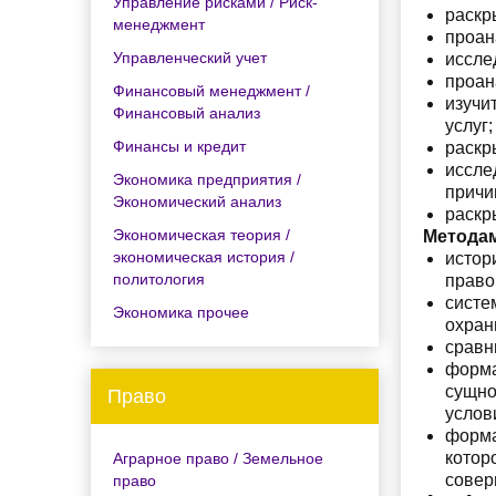
Управление рисками / Риск-
раскр
менеджмент
проан
Управленческий учет
иссле
проан
Финансовый менеджмент /
изучи
Финансовый анализ
услуг;
Финансы и кредит
раскр
иссле
Экономика предприятия /
причи
Экономический анализ
раскр
Экономическая теория /
Метода
экономическая история /
истор
политология
право
систе
Экономика прочее
охран
сравн
форма
сущно
Право
услов
форма
котор
Аграрное право / Земельное
совер
право