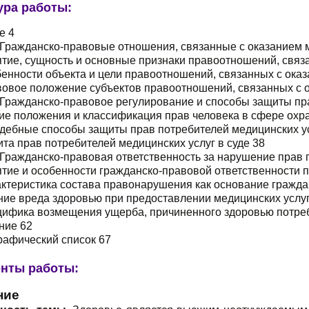
ура работы:
е 4
 Гражданско-правовые отношения, связанные с оказанием 
ятие, сущность и основные признаки правоотношений, связ
бенности объекта и цели правоотношений, связанных с ока
вовое положение субъектов правоотношений, связанных с 
 Гражданско-правовое регулирование и способы защиты пр
ие положения и классификация прав человека в сфере охр
удебные способы защиты прав потребителей медицинских у
ита прав потребителей медицинских услуг в суде 38
 Гражданско-правовая ответственность за нарушение прав 
ятие и особенности гражданско-правовой ответственности 
актеристика состава правонарушения как основание гражда
ние вреда здоровью при предоставлении медицинских услуг
ецифика возмещения ущерба, причиненного здоровью потреб
ние 62
рафический список 67
нты работы:
ние