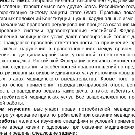
ьность темы
. Здоровье является высшим неотчуждаемым л
 степени, теряют смысл все другие блага. Российское го
ффективную систему защиты этого блага. Практика пока
тивных положений Конституции, нужны кардинальные измен
 механизма правового регулирования процесса оказания ме
рование системы здравоохранения Российской Федер
авления медицинских услуг дают своеобразный толчок д
о гражданско-правовой ответственности за причинение в
 любые нарушения в правоотношениях между врачом и
ение к дисциплинарной или уголовной ответственнос
ского кодекса Российской Федерации появилось множеств
ение содержания и особенностей правоотношений по пред
ых рискованных видов медицинских услуг источнику повыш
ых этапах медицинского вмешательства. Кроме того, 
ено основ применения гражданско-правовой ответстве
ость справедливо решать такие дела, а также избегать
отребителей медицинских услуг. Все вышеизложенное пр
ой работы.
ом изучения
выступают права потребителей медицинс
 регулирование прав потребителей при оказании медицинск
работы
является изучение специфики и условий применен
ние вреда жизни и здоровью при оказании медицинских 
ены и решены следующие
задачи
: