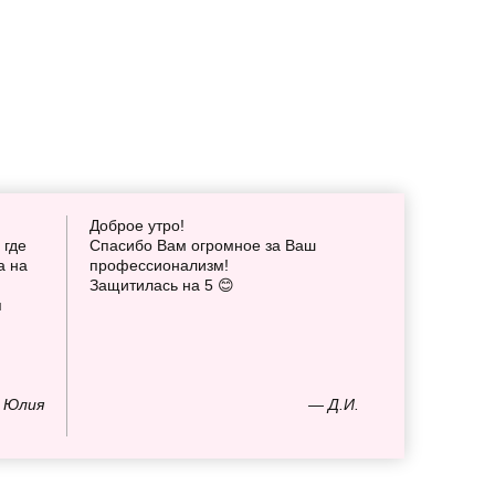
Доброе утро!
 где
Спасибо Вам огромное за Ваш
а на
профессионализм!
Защитилась на 5 😊
я
 Юлия
— Д.И.