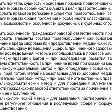
ыть понятие, сущность и основные признаки правоотношени
ализировать особенности объекта и цели правоотношений, 
довать правовое положение субъектов правоотношений, св
ализировать общие положения и особенности классификаци
ть возможности и особенности досудебных и судебных спо
ыть особенности гражданско-правовой ответственности при
довать элементы состава правонарушения как основани
нение вреда здоровью при предоставлении медицинских ус
ыть специфику возмещения ущерба, причиненного здоровью
ми исследования
, которые использовались в процессе раб
ически-правовой метод – при исследовании развития за
вую ответственность за причинение вреда при оказании мед
мно-функциональный метод – при определении основных 
ы прав потребителей на безопасные для их здоровья медиц
ительно-правовой метод – при анализе отечественных пра
льно-догматический метод – для проведения объективн
сти гражданско-правовой ответственности за причинение в
ий ее наступления;
льно-логический метод – для выявления противоречий и
ое регулирует отношения в исследуемой сфере и форму
шенствованию.