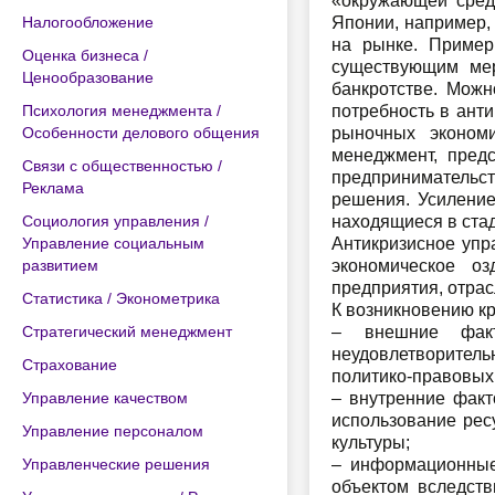
«окружающей среде
Налогообложение
Японии, например,
на рынке. Пример
Оценка бизнеса /
существующим мер
Ценообразование
банкротстве. Можн
Психология менеджмента /
потребность в анти
Особенности делового общения
рыночных эконом
менеджмент, предс
Связи с общественностью /
предпринимательс
Реклама
решения. Усилени
Социология управления /
находящиеся в стад
Управление социальным
Антикризисное упр
развитием
экономическое оз
предприятия, отрас
Статистика / Эконометрика
К возникновению к
Стратегический менеджмент
– внешние факт
неудовлетворитель
Страхование
политико-правовых 
Управление качеством
– внутренние факт
использование рес
Управление персоналом
культуры;
Управленческие решения
– информационные
объектом вследств