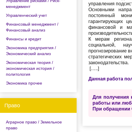
Управление рисками / Риск-
управления подсист
менеджмент
Основными направ
Управленческий учет
постоянный мони
гарантирующих це
Финансовый менеджмент /
финансовой и ма
Финансовый анализ
производительности
Финансы и кредит
К мерам регионал
социальной, нау
Экономика предприятия /
прогнозирование вн
Экономический анализ
стратегических ме
Экономическая теория /
законодательства.
экономическая история /
[…..]
политология
Данная работа по
Экономика прочее
Для получения 
работы или люб
Право
При обращении 
Аграрное право / Земельное
право