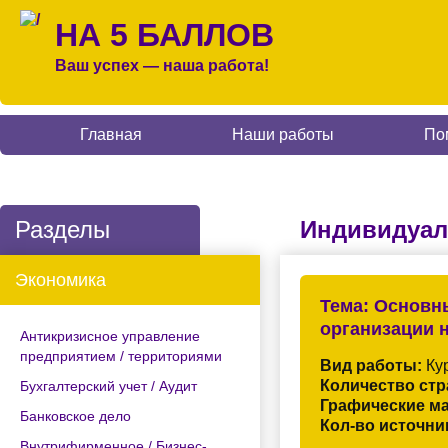
НА 5 БАЛЛОВ
Ваш успех — наша работа!
Главная
Наши работы
По
Разделы
Индивидуал
Экономика
Тема:
Основны
организации 
Антикризисное управление
предприятием / территориями
Вид работы:
Кур
Количество стр
Бухгалтерский учет / Аудит
Графические м
Банковское дело
Кол-во источни
Внутрифирменное / Бизнес-