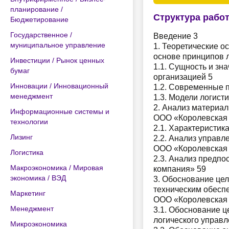
планирование /
Структура рабо
Бюджетирование
Государственное /
Введение 3
муниципальное управление
1. Теоретические 
основе принципов л
Инвестиции / Рынок ценных
1.1. Сущность и зн
бумаг
организацией 5
Инновации / Инновационный
1.2. Современные 
менеджмент
1.3. Модели логист
2. Анализ материал
Информационные системы и
ООО «Королевская 
технологии
2.1. Характеристик
Лизинг
2.2. Анализ управ
ООО «Королевская 
Логистика
2.3. Анализ предп
Макроэкономика / Мировая
компания» 59
экономика / ВЭД
3. Обоснование це
техническим обесп
Маркетинг
ООО «Королевская 
Менеджмент
3.1. Обоснование 
логического управл
Микроэкономика