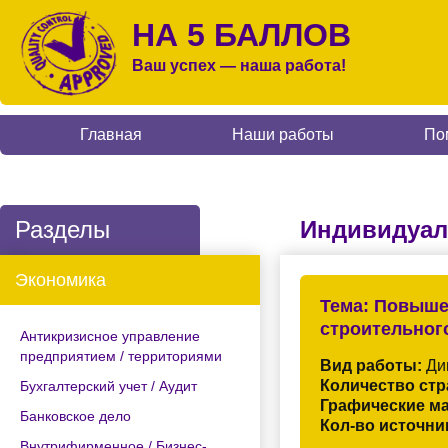
НА 5 БАЛЛОВ
Ваш успех — наша работа!
Главная
Наши работы
По
Разделы
Индивидуал
Экономика
Тема:
Повышен
строительног
Антикризисное управление
предприятием / территориями
Вид работы:
Ди
Количество стр
Бухгалтерский учет / Аудит
Графические м
Банковское дело
Кол-во источни
Внутрифирменное / Бизнес-