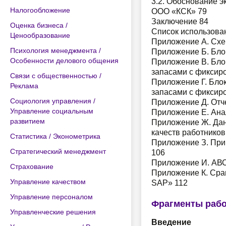
3.2. Обоснование 
Налогообложение
ООО «КСК» 79
Заключение 84
Оценка бизнеса /
Список использова
Ценообразование
Приложение А. Схе
Психология менеджмента /
Приложение Б. Блок
Особенности делового общения
Приложение В. Бло
запасами с фиксир
Связи с общественностью /
Приложение Г. Бло
Реклама
запасами с фиксир
Социология управления /
Приложение Д. Отч
Управление социальным
Приложение Е. Ана
развитием
Приложение Ж. Дан
качеств работников
Статистика / Эконометрика
Приложение З. При
Стратегический менеджмент
106
Приложение И. АВС
Страхование
Приложение К. Сра
Управление качеством
SAP» 112
Управление персоналом
Фрагменты раб
Управленческие решения
Введение