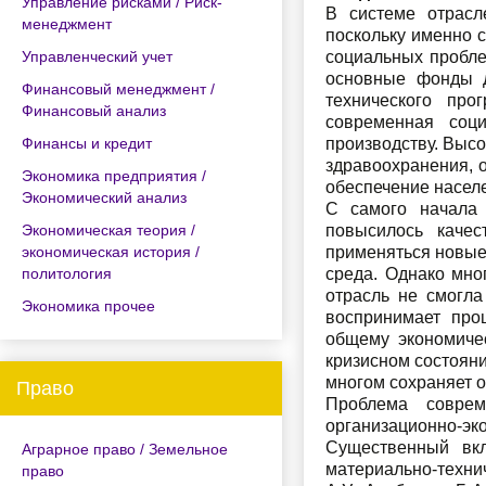
Управление рисками / Риск-
В системе отрасл
менеджмент
поскольку именно 
Управленческий учет
социальных пробле
основные фонды д
Финансовый менеджмент /
технического про
Финансовый анализ
современная соци
Финансы и кредит
производству. Высо
здравоохранения, 
Экономика предприятия /
обеспечение насел
Экономический анализ
С самого начала 
Экономическая теория /
повысилось качес
экономическая история /
применяться новые
политология
среда. Однако мно
отрасль не смогла
Экономика прочее
воспринимает проц
общему экономичес
кризисном состояни
многом сохраняет о
Право
Проблема соврем
организационно-эк
Существенный вкл
Аграрное право / Земельное
материально-техни
право