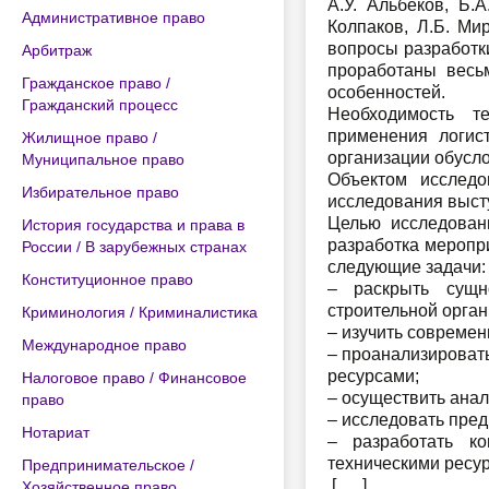
А.У. Альбеков, Б.
Административное право
Колпаков, Л.Б. Ми
вопросы разработк
Арбитраж
проработаны весьм
Гражданское право /
особенностей.
Гражданский процесс
Необходимость те
применения логис
Жилищное право /
организации обусло
Муниципальное право
Объектом исследо
Избирательное право
исследования выст
Целью исследован
История государства и права в
разработка меропр
России / В зарубежных странах
следующие задачи:
Конституционное право
– раскрыть сущн
строительной орган
Криминология / Криминалистика
– изучить совреме
Международное право
– проанализироват
ресурсами;
Налоговое право / Финансовое
– осуществить ана
право
– исследовать пре
Нотариат
– разработать ко
техническими ресу
Предпринимательское /
[…..]
Хозяйственное право