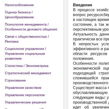
Налогообложение
Введение
В процессе хозяйс
Оценка бизнеса /
вопрос ресурсосбе
Ценообразование
в настоящее время
Психология менеджмента /
состояние, а так 
Особенности делового общения
перспективным уро
Актуальность данн
Связи с общественностью /
практически все пр
Реклама
В непростых усл
Социология управления /
эффективного и ра
Управление социальным
области ресурсов
развитием
положения.
Особенности полит
Статистика / Эконометрика
экономической оц
Стратегический менеджмент
подходящей страт
сложившейся прак
Страхование
производственного
Управление качеством
Существует масса 
обуславливающую 
Управление персоналом
следующие виды: у
Управленческие решения
производственной 
идет об увеличе