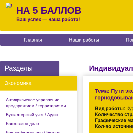
НА 5 БАЛЛОВ
Ваш успех — наша работа!
Главная
Наши работы
По
Разделы
Индивидуал
Экономика
Тема:
Пути эк
горнодобываю
Антикризисное управление
предприятием / территориями
Вид работы:
Кур
Количество стр
Бухгалтерский учет / Аудит
Графические м
Банковское дело
Кол-во источни
Внутрифирменное / Бизнес-