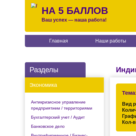
НА 5 БАЛЛОВ
Ваш успех — наша работа!
Главная
Наши работы
Разделы
Инди
Экономика
Тема
Антикризисное управление
Вид 
предприятием / территориями
Колич
Граф
Бухгалтерский учет / Аудит
Кол-в
Банковское дело
Внутрифирменное / Бизнес-