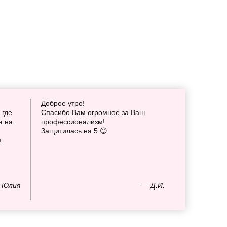
Доброе утро!
 где
Спасибо Вам огромное за Ваш
а на
профессионализм!
Защитилась на 5 😊
я
 Юлия
— Д.И.