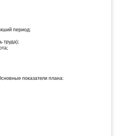
екший период:
 труда);
ота;
Основные показатели плана: