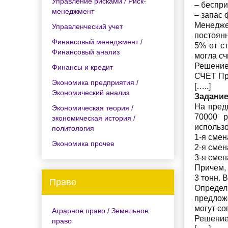
Управление рисками / Риск-
– беспр
менеджмент
– запас 
Менедже
Управленческий учет
постоян
Финансовый менеджмент /
5% от с
Финансовый анализ
могла сч
Решение
Финансы и кредит
СЧЕТ Пр
Экономика предприятия /
[…..]
Экономический анализ
Задание
На пред
Экономическая теория /
70000 р
экономическая история /
использо
политология
1-я смен
Экономика прочее
2-я смен
3-я смен
Причем,
3 тонн. 
Право
Определ
предложе
могут со
Аграрное право / Земельное
Решение
право