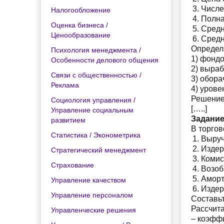
Числе
Налогообложение
Полна
Оценка бизнеса /
Средн
Ценообразование
Средн
Определ
Психология менеджмента /
1) фондо
Особенности делового общения
2) выраб
Связи с общественностью /
3) обора
Реклама
4) урове
Решение
Социология управления /
[…..]
Управление социальным
Задание
развитием
В торго
Статистика / Эконометрика
Выруч
Издер
Стратегический менеджмент
Комис
Страхование
Возоб
Аморт
Управление качеством
Издер
Управление персоналом
Составь
Рассчита
Управленческие решения
– коэфф