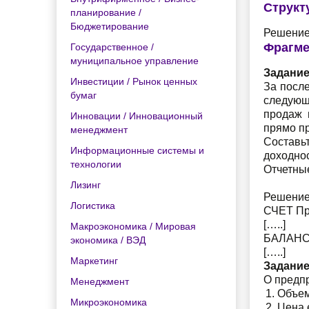
Структ
планирование /
Бюджетирование
Решение
Фрагме
Государственное /
муниципальное управление
Задание
Инвестиции / Рынок ценных
За посл
бумаг
следующи
продаж 
Инновации / Инновационный
прямо п
менеджмент
Составь
Информационные системы и
доходно
технологии
Отчетные
Лизинг
Решение
Логистика
СЧЕТ Пр
[…..]
Макроэкономика / Мировая
БАЛАНС
экономика / ВЭД
[…..]
Маркетинг
Задание
О предпр
Менеджмент
Объем
Микроэкономика
Цена 