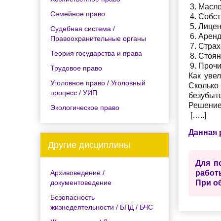
Масло
Семейное право
Собст
Лицен
Судебная система /
Аренд
Правоохранительные органы
Страх
Теория государства и права
Стоян
Прочи
Трудовое право
Как уве
Уголовное право / Уголовный
Сколько 
процесс / УИП
безубыт
Решение
Экологическое право
[…..]
Данная 
Другие дисциплины
Для п
Архивоведение /
работ
документоведение
При о
Безопасность
жизнедеятельности / БПД / БЧС