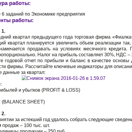
ура работы:
 6 заданий по Экономике предприятия
нты работы:
 1.
едний квартал предыдущего года торговая фирма «Фиалка»
й квартал планируется увеличить объем реализации так, 
намечается продавать на условиях месячного кредита.
ропорционально. Налог на прибыль составляет 30%, НДС –
те годовой отчет по прибыли и баланс в качестве основы
сти фирмы. Рассчитайте ключевые индикаторы для описания
 данные за квартал:
:
ибылей и убытков (PROFIT & LOSS)
 (BALANCE SHEET)
 2.
иятии за истекший год удалось собрать следующие сведен
 продаж – 100 тыс. шт.
единицы продукции – 250 pyб.