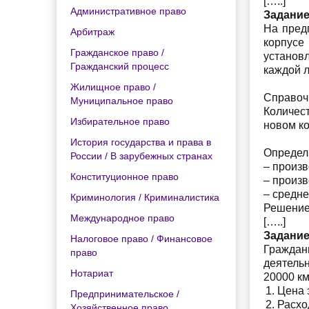
[…..]
Административное право
Задание
На пред
Арбитраж
корпусе
Гражданское право /
установ
Гражданский процесс
каждой л
Жилищное право /
Справочн
Муниципальное право
Количест
Избирательное право
новом ко
История государства и права в
Определ
России / В зарубежных странах
– произ
Конституционное право
– произв
– средн
Криминология / Криминалистика
Решение
Международное право
[…..]
Задание
Налоговое право / Финансовое
Граждан
право
деятельн
Нотариат
20000 км
Цена з
Предпринимательское /
Расхо
Хозяйственное право