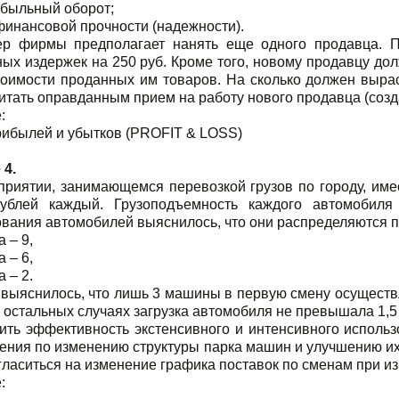
ибыльный оборот;
финансовой прочности (надежности).
р фирмы предполагает нанять еще одного продавца. Пр
ных издержек на 250 руб. Кроме того, новому продавцу д
тоимости проданных им товаров. На сколько должен выра
итать оправданным прием на работу нового продавца (созд
:
ибылей и убытков (PROFIT & LOSS)
 4.
приятии, занимающемся перевозкой грузов по городу, им
ублей каждый. Грузоподъемность каждого автомобиля
вания автомобилей выяснилось, что они распределяются п
а – 9,
а – 6,
а – 2.
 выяснилось, что лишь 3 машины в первую смену осуществл
В остальных случаях загрузка автомобиля не превышала 1,5
ить эффективность экстенсивного и интенсивного исполь
ния по изменению структуры парка машин и улучшению их и
гласиться на изменение графика поставок по сменам при и
: