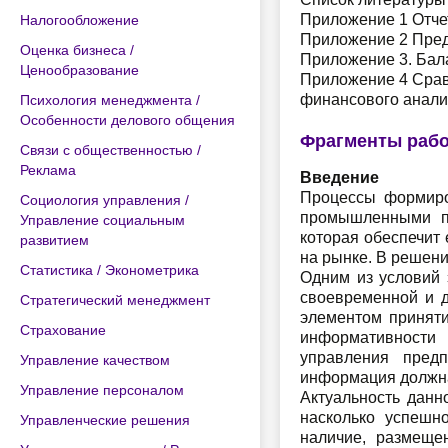
Приложение 1 Отче
Налогообложение
Приложение 2 Пред
Оценка бизнеса /
Приложение 3. Бал
Ценообразование
Приложение 4 Срав
финансового анализ
Психология менеджмента /
Особенности делового общения
Фрагменты раб
Связи с общественностью /
Реклама
Введение
Процессы формиро
Социология управления /
промышленными пр
Управление социальным
которая обеспечит
развитием
на рынке. В решени
Статистика / Эконометрика
Одним из условий 
своевременной и 
Стратегический менеджмент
элементом приняти
Страхование
информативности 
управления пред
Управление качеством
информация должна
Управление персоналом
Актуальность данн
насколько успешн
Управленческие решения
наличие, размеще