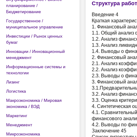
Структура рабо
планирование /
Бюджетирование
Введение 4
Краткая характери
Государственное /
1. Финансовый ана
муниципальное управление
1.1. Общий анализ
Инвестиции / Рынок ценных
1.2. Анализ финанс
бумаг
1.3. Анализ ликвид
1.4. Выводы о фин
Инновации / Инновационный
2. Финансовый ана
менеджмент
2.1. Анализ коэфф
Информационные системы и
2.2. Анализ коэфф
технологии
2.3. Выводы о фин
3. Финансовый ана
Лизинг
3.1.Предварительн
Логистика
3.2. Анализ финан
3.3. Оценка крите
Макроэкономика / Мировая
4. Синтетическая о
экономика / ВЭД
4.1. Сравнительны
Маркетинг
финансового анализ
4.2. Выводы по фи
Менеджмент
Заключение 45
Микроэкономика
Список литературы