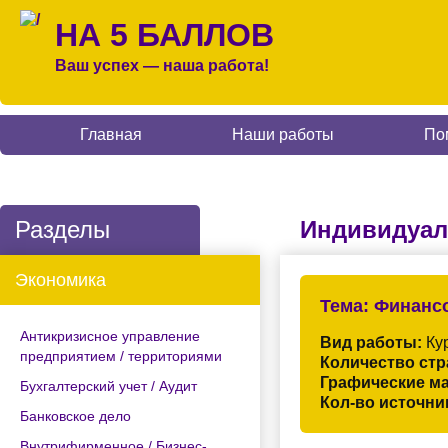
НА 5 БАЛЛОВ
Ваш успех — наша работа!
Главная
Наши работы
По
Разделы
Индивидуал
Экономика
Тема:
Финансо
Антикризисное управление
Вид работы:
Кур
предприятием / территориями
Количество стр
Графические м
Бухгалтерский учет / Аудит
Кол-во источни
Банковское дело
Внутрифирменное / Бизнес-