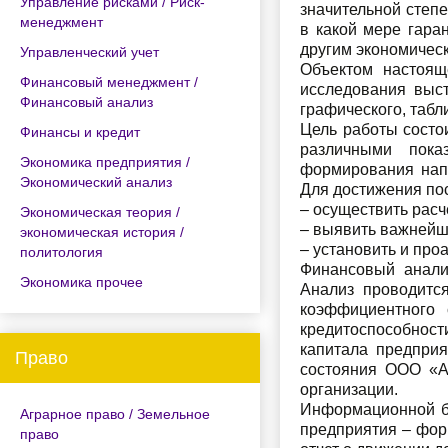
Управление рисками / Риск-
значительной степе
менеджмент
в какой мере гара
другим экономичес
Управленческий учет
Объектом настоящ
Финансовый менеджмент /
исследования выс
Финансовый анализ
графического, табл
Цель работы состо
Финансы и кредит
различными показ
Экономика предприятия /
формирования напр
Экономический анализ
Для достижения по
– осуществить расч
Экономическая теория /
– выявить важнейш
экономическая история /
– установить и про
политология
Финансовый анализ
Экономика прочее
Анализ проводитс
коэффициентного 
кредитоспособност
капитала предприя
Право
состояния ООО «А
организации.
Информационной ба
Аграрное право / Земельное
предприятия – фор
право