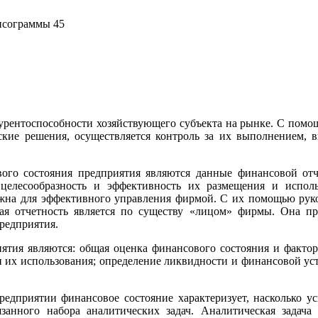
нсограммы 45
урентоспособности хозяйствующего субъекта на рынке. С помо
ские решения, осуществляется контроль за их выполнением, 
го состояния предприятия являются данные финансовой отче
целесообразность и эффективность их размещения и исполь
ужна для эффективного управления фирмой. С их помощью рук
ая отчетность является по существу «лицом» фирмы. Она пр
редприятия.
ятия являются: общая оценка финансового состояния и факторо
 их использования; определение ликвидности и финансовой ус
редприятии финансовое состояние характеризует, насколько у
язанного набора аналитических задач. Аналитическая задача