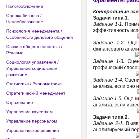
Фрагменты раб
Налогообложение
Контрольные зад
Оценка бизнеса /
Задачи типа 1.
Ценообразование
Задание 1-1
. Прим
эффективность исп
Психология менеджмента /
Особенности делового общения
Задание 1-2
. Оце
Связи с общественностью /
финансового анали
Реклама
Задание 1-3.
Оцени
Социология управления /
графический спосо
Управление социальным
развитием
Задание 1-4.
Оцени
Статистика / Эконометрика
анализа, если оно
Стратегический менеджмент
Задание 1-5.
Оценит
Страхование
анализа, если изве
Управление качеством
Задачи типа 2.
Управление персоналом
Задание 2-1.
Выяви
анализируемый пер
Управленческие решения