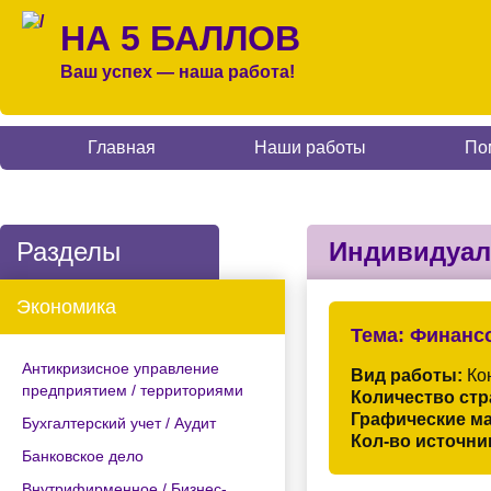
НА 5 БАЛЛОВ
Ваш успех — наша работа!
Главная
Наши работы
По
Разделы
Индивидуал
Экономика
Тема:
Финансо
Антикризисное управление
Вид работы:
Кон
предприятием / территориями
Количество стр
Графические м
Бухгалтерский учет / Аудит
Кол-во источни
Банковское дело
Внутрифирменное / Бизнес-