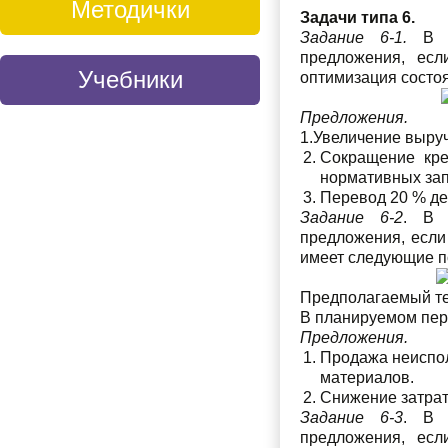
Методички
Задачи типа 6.
Задание 6-1.
В ра
предложения, есл
Учебники
оптимизация состоя
Предложения.
1.Увеличение выруч
Сокращение кре
нормативных зап
Перевод 20 % де
Задание 6-2
. В 
предложения, если
имеет следующие п
Предполагаемый те
В планируемом пери
Предложения.
Продажа неисполь
материалов.
Снижение затрат
Задание 6-3
. В 
предложения, есл