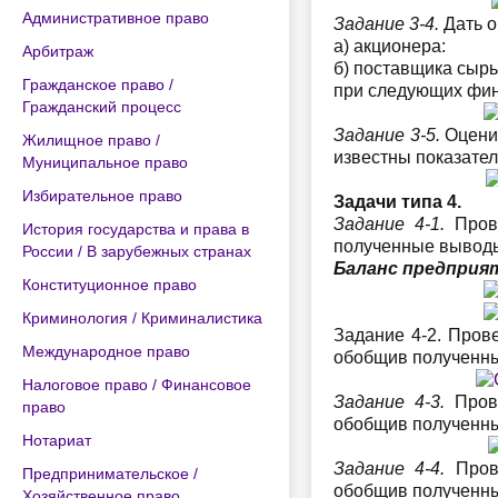
Административное право
Задание 3-4.
Дать о
а) акционера:
Арбитраж
б) поставщика сыр
Гражданское право /
при следующих фин
Гражданский процесс
Задание 3-5.
Оценит
Жилищное право /
известны показател
Муниципальное право
Избирательное право
Задачи типа 4.
Задание 4-1.
Прове
История государства и права в
полученные выводы
России / В зарубежных странах
Баланс предприя
Конституционное право
Криминология / Криминалистика
Задание 4-2. Пров
Международное право
обобщив полученны
Налоговое право / Финансовое
Задание 4-3.
Прове
право
обобщив полученные
Нотариат
Задание 4-4.
Прове
Предпринимательское /
обобщив полученные
Хозяйственное право