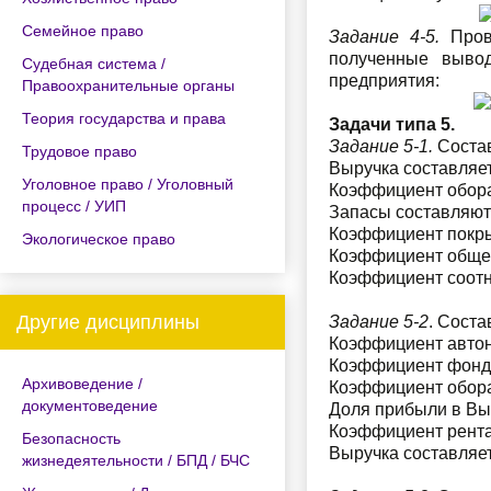
Семейное право
Задание 4-5.
Прове
полученные вывод
Судебная система /
предприятия:
Правоохранительные органы
Теория государства и права
Задачи типа 5.
Задание 5-1.
Состав
Трудовое право
Выручка составляет
Уголовное право / Уголовный
Коэффициент обора
процесс / УИП
Запасы составляют
Коэффициент покры
Экологическое право
Коэффициент общей
Коэффициент соотн
Другие дисциплины
Задание 5-2
. Соста
Коэффициент автон
Коэффициент фондо
Архивоведение /
Коэффициент обора
документоведение
Доля прибыли в Вы
Коэффициент рента
Безопасность
Выручка составляет
жизнедеятельности / БПД / БЧС