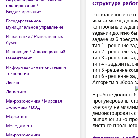
Структура рабо
планирование /
Бюджетирование
Выполненные контр
чем за месяц до на
Государственное /
контрольные задани
муниципальное управление
задании должно бы
Инвестиции / Рынок ценных
задаче из 6 предст
бумаг
тип 1 - решение за
тип 2 - решение за
Инновации / Инновационный
тип 3 - решение за
менеджмент
тип 4 - задачи на 
Информационные системы и
тип 5 -решение ком
технологии
тип 6 - решение за
Алгоритм выбора в
Лизинг
Логистика
В работе должны б
пронумерованы стр
Макроэкономика / Мировая
клеточку, на милли
экономика / ВЭД
демонстрировать сп
Маркетинг
выполнении контро
листа контрольного
Менеджмент
Микроэкономика