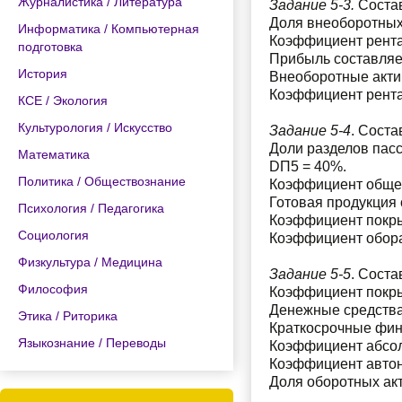
Журналистика / Литература
Задание 5-3.
Состав
Доля внеоборотных 
Информатика / Компьютерная
Коэффициент рентаб
подготовка
Прибыль составляет
История
Внеоборотные актив
Коэффициент рента
КСЕ / Экология
Культурология / Искусство
Задание 5-4
. Соста
Доли разделов пасс
Математика
DП5 = 40%.
Политика / Обществознание
Коэффициент общей
Готовая продукция с
Психология / Педагогика
Коэффициент покры
Социология
Коэффициент обора
Физкультура / Медицина
Задание 5-5
. Сост
Философия
Коэффициент покры
Денежные средства 
Этика / Риторика
Краткосрочные фин
Языкознание / Переводы
Коэффициент абсол
Коэффициент автон
Доля оборотных акт