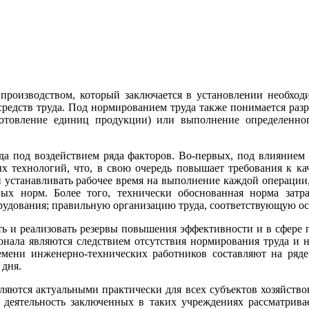
производством, который заключается в установлении необходи
редств труда. Под нормированием труда также понимается разр
отовление единиц продукции) или выполнение определенно
а под воздействием ряда факторов. Во-первых, под влиянием н
 технологий, что, в свою очередь повышает требования к ка
и устанавливать рабочее время на выполнение каждой операции
ных норм. Более того, технически обоснованная норма затр
рудования; правильную организацию труда, соответствующую ос
ь и реализовать резервы повышения эффективности и в сфере пр
сонала являются следствием отсутствия нормирования труда и 
емени инженерно-технических работников составляют на ряд
 дня.
ляются актуальными практически для всех субъектов хозяйство
я деятельность заключенных в таких учреждениях рассматрив