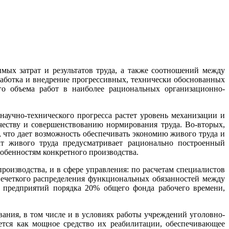
мых затрат и результатов труда, а также соотношений между
аботка и внедрение прогрессивных, технически обоснованных
го объема работ в наиболее рациональных организационно-
аучно-технического прогресса растет уровень механизации и
честву и совершенствованию нормирования труда. Во-вторых,
, что дает возможность обеспечивать экономию живого труда и
ат живого труда предусматривает рационально построенный
обенностям конкретного производства.
оизводства, и в сфере управления: по расчетам специалистов
нечеткого распределения функциональных обязанностей между
е предприятий порядка 20% общего фонда рабочего времени,
вания, в том числе и в условиях работы учреждений уголовно-
ается как мощное средство их реабилитации, обеспечивающее