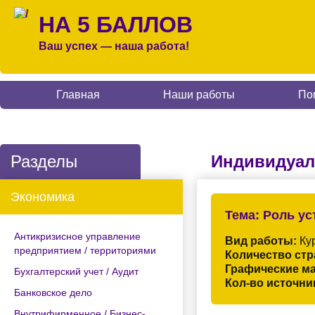
НА 5 БАЛЛОВ
Ваш успех — наша работа!
Главная
Наши работы
По
Разделы
Индивидуал
Экономика
Тема:
Роль ус
Антикризисное управление
Вид работы:
Кур
предприятием / территориями
Количество стр
Графические м
Бухгалтерский учет / Аудит
Кол-во источни
Банковское дело
Внутрифирменное / Бизнес-