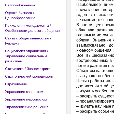
Наибольшее внима
Налогообложение
впечатления, дете
Оценка бизнеса /
годов в психологи
Ценообразование
незнакомого челове
В настоящее время
Психология менеджмента /
общению, развивае
Особенности делового общения
главными источник
Связи с общественностью /
облика. Значения
Реклама
взаимосвязано: д
нюансом общения.
Социология управления /
Все вышесказанно
Управление социальным
востребованных в 
развитием
логики развития пр
Статистика / Эконометрика
Объектом настояще
выступают особенно
Стратегический менеджмент
Целью работы явля
Страхование
достижения этой ц
– изучить особенно
Управление качеством
– раскрыть сущност
Управление персоналом
– проанализироват
– изучить научные 
Управленческие решения
– раскрыть особен