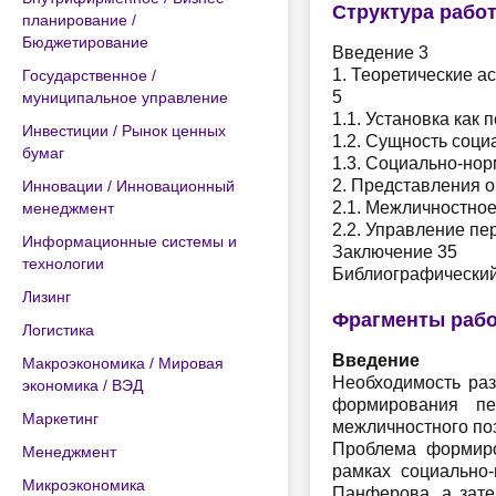
Структура рабо
планирование /
Бюджетирование
Введение 3
1. Теоретические а
Государственное /
5
муниципальное управление
1.1. Установка как
Инвестиции / Рынок ценных
1.2. Сущность соци
бумаг
1.3. Социально-нор
2. Представления о
Инновации / Инновационный
2.1. Межличностное
менеджмент
2.2. Управление пе
Информационные системы и
Заключение 35
технологии
Библиографический
Лизинг
Фрагменты раб
Логистика
Введение
Макроэкономика / Мировая
Необходимость раз
экономика / ВЭД
формирования пе
Маркетинг
межличностного по
Проблема формиро
Менеджмент
рамках социально-
Микроэкономика
Панферова, а затем