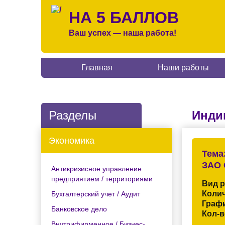
НА 5 БАЛЛОВ
Ваш успех — наша работа!
Главная
Наши работы
Разделы
Инди
Экономика
Тема
ЗАО 
Антикризисное управление
предприятием / территориями
Вид 
Колич
Бухгалтерский учет / Аудит
Граф
Банковское дело
Кол-в
Внутрифирменное / Бизнес-