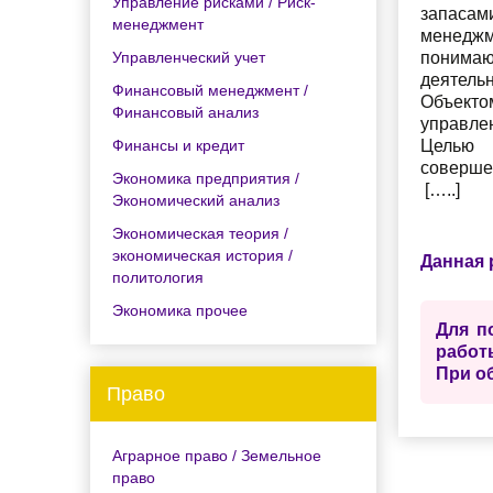
Управление рисками / Риск-
запасам
менеджмент
менеджм
Управленческий учет
понимаю
деятельн
Финансовый менеджмент /
Объекто
Финансовый анализ
управлен
Финансы и кредит
Целью 
соверше
Экономика предприятия /
[…..]
Экономический анализ
Экономическая теория /
экономическая история /
Данная 
политология
Экономика прочее
Для п
работ
При о
Право
Аграрное право / Земельное
право