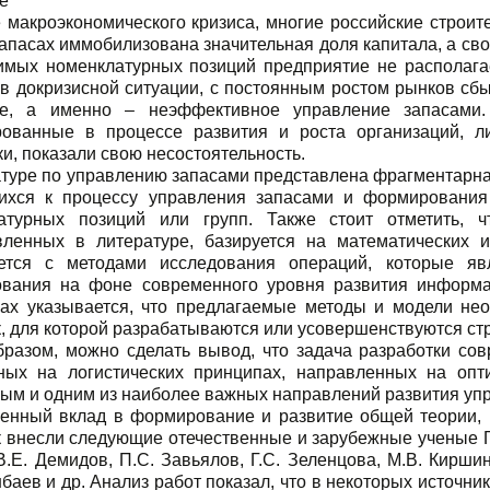
е
 макроэкономического кризиса, многие российские строите
 запасах иммобилизована значительная доля капитала, а с
имых номенклатурных позиций предприятие не располага
 в докризисной ситуации, с постоянным ростом рынков сб
е, а именно – неэффективное управление запасами.
ованные в процессе развития и роста организаций, л
и, показали свою несостоятельность.
атуре по управлению запасами представлена фрагментарн
ихся к процессу управления запасами и формирования
атурных позиций или групп. Также стоит отметить, ч
вленных в литературе, базируется на математических и
ется с методами исследования операций, которые яв
ования на фоне современного уровня развития информа
ках указывается, что предлагаемые методы и модели не
, для которой разрабатываются или усовершенствуются ст
бразом, можно сделать вывод, что задача разработки со
ных на логистических принципах, направленных на опти
ным и одним из наиболее важных направлений развития уп
енный вклад в формирование и развитие общей теории, 
 внесли следующие отечественные и зарубежные ученые Г.Г.
В.Е. Демидов, П.С. Завьялов, Г.С. Зеленцова, М.В. Киршин
баев и др. Анализ работ показал, что в некоторых источн