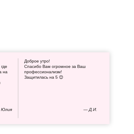
Доброе утро!
 где
Спасибо Вам огромное за Ваш
а на
профессионализм!
Защитилась на 5 😊
я
 Юлия
— Д.И.