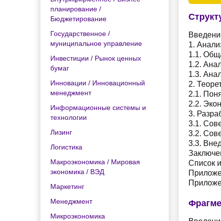
планирование /
Структ
Бюджетирование
Государственное /
Введени
муниципальное управление
1. Анал
1.1. Общ
Инвестиции / Рынок ценных
1.2. Ана
бумаг
1.3. Ана
Инновации / Инновационный
2. Теоре
менеджмент
2.1. Пон
2.2. Эко
Информационные системы и
3. Разр
технологии
3.1. Со
Лизинг
3.2. Сов
3.3. Вне
Логистика
Заключе
Макроэкономика / Мировая
Список 
экономика / ВЭД
Приложе
Приложе
Маркетинг
Менеджмент
Фрагме
Микроэкономика