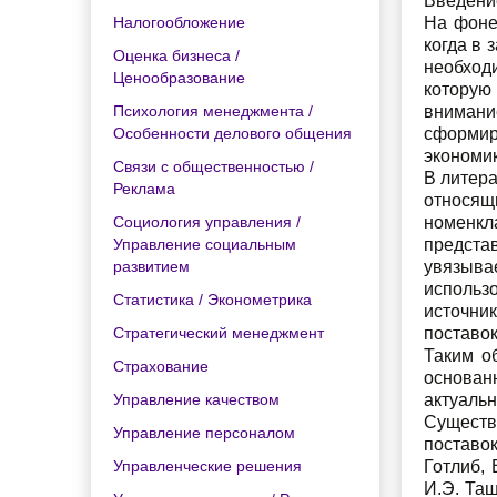
Введени
Налогообложение
На фоне
когда в
Оценка бизнеса /
необход
Ценообразование
которую
Психология менеджмента /
внимани
Особенности делового общения
сформир
экономик
Связи с общественностью /
В литер
Реклама
относящ
Социология управления /
номенкл
Управление социальным
предста
развитием
увязыва
использ
Статистика / Эконометрика
источни
Стратегический менеджмент
поставок
Таким о
Страхование
основан
Управление качеством
актуаль
Существ
Управление персоналом
поставок
Управленческие решения
Готлиб, 
И.Э. Таш