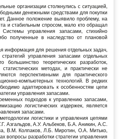
льные организации столкнулись с ситуацией,
вободными денежными средствами для покупки
ет. Данное положение выявило проблему, на
ыта и стабильным спросом, мало кто обращал
 Системы управления запасами, стихийно
ибо полученные в наследство от плановой
ая информация для решения отдельных задач,
 стратегий управления запасами отдельных
то большинство теоретических разработок,
 статистических методах, и практически не
ляются перспективными для практического
ционно-компьютерных технологий. В редких
обходимо адаптировать к особенностям цепи
ратегии управления запасами.
временных подходов к управлению запасами,
мизацию логистических издержек, является
равления запасами.
методологии логистики и управления цепями
 Азгальдов, А.У. Альбеков, Б.А. Аникин, А.С.
а, В.М. Колпаков, Л.Б. Миротин, О.А. Митько,
иках вопросы разработки стратегии управления