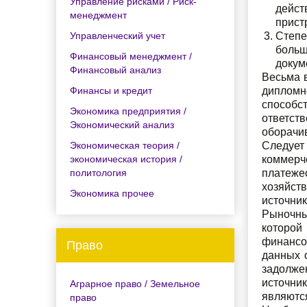
Управление рисками / Риск-
дейст
менеджмент
прист
Управленческий учет
Степе
больш
Финансовый менеджмент /
докум
Финансовый анализ
Весьма 
Финансы и кредит
дипломн
способс
Экономика предприятия /
ответст
Экономический анализ
оборачи
Экономическая теория /
Следует
экономическая история /
коммер
политология
платеже
хозяйст
Экономика прочее
источни
Рыночны
которой
финансо
Право
данных 
задолже
источни
Аграрное право / Земельное
являются
право