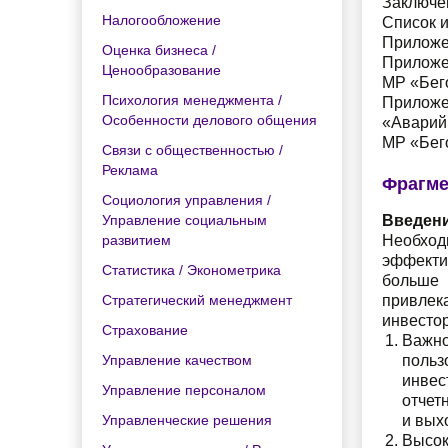
Заключе
Налогообложение
Список 
Приложен
Оценка бизнеса /
Приложе
Ценообразование
МР «Бег
Психология менеджмента /
Приложен
Особенности делового общения
«Аварий
МР «Бег
Связи с общественностью /
Реклама
Фрагме
Социология управления /
Управление социальным
Введен
развитием
Необход
эффекти
Статистика / Эконометрика
больше 
Стратегический менеджмент
привлек
инвесто
Страхование
Важно
Управление качеством
польз
инвес
Управление персоналом
отчет
Управленческие решения
и вых
Высок