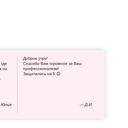
Доброе утро!
 где
Спасибо Вам огромное за Ваш
а на
профессионализм!
Защитилась на 5 😊
я
 Юлия
— Д.И.