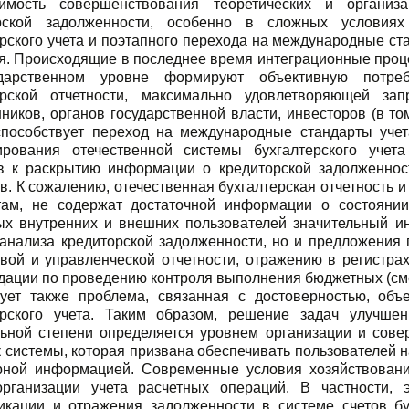
имость совершенствования теоретических и органи
рской задолженности, особенно в сложных условия
ерского учета и поэтапного перехода на международные ст
я. Происходящие в последнее время интеграционные проц
ударственном уровне формируют объективную потре
ерской отчетности, максимально удовлетворяющей за
ников, органов государственной власти, инвесторов (в т
способствует переход на международные стандарты учет
рования отечественной системы бухгалтерского учет
в к раскрытию информации о кредиторской задолженнос
в. К сожалению, отечественная бухгалтерская отчетность 
там, не содержат достаточной информации о состоянии
ых внутренних и внешних пользователей значительный ин
 анализа кредиторской задолженности, но и предложения
вой и управленческой отчетности, отражению в регистрах 
дации по проведению контроля выполнения бюджетных (сме
ует также проблема, связанная с достоверностью, об
ерского учета. Таким образом, решение задач улучше
льной степени определяется уровнем организации и сове
к системы, которая призвана обеспечивать пользователей 
рной информацией. Современные условия хозяйствован
рганизации учета расчетных операций. В частности, 
икации и отражения задолженности в системе счетов бух