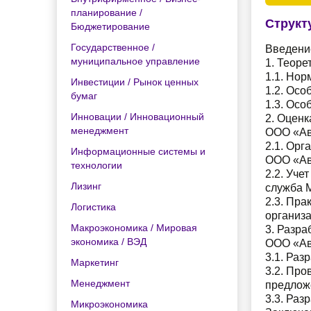
планирование /
Структ
Бюджетирование
Государственное /
Введени
муниципальное управление
1. Теоре
1.1. Нор
Инвестиции / Рынок ценных
1.2. Осо
бумаг
1.3. Осо
Инновации / Инновационный
2. Оценк
менеджмент
ООО «Ав
2.1. Орг
Информационные системы и
ООО «Ав
технологии
2.2. Уче
Лизинг
служба 
2.3. Пра
Логистика
организ
Макроэкономика / Мировая
3. Разра
экономика / ВЭД
ООО «Ав
3.1. Раз
Маркетинг
3.2. Про
Менеджмент
предлож
3.3. Раз
Микроэкономика