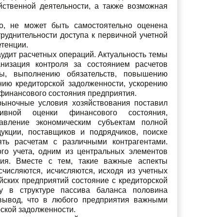
йственной деятельности, а также возможная
ло, не может быть самостоятельно оценена
руднительности доступа к первичной учетной
етенции.
удит расчетных операций. Актуальность темы
низация контроля за состоянием расчетов
ны, выполнению обязательств, повышению
нию кредиторской задолженности, ускорению
 финансового состояния предприятия.
 рыночные условия хозяйствования поставил
тивной оценки финансового состояния,
авление экономическим субъектам полной
укции, поставщиков и подрядчиков, поиске
ять расчетам с различными контрагентами.
го учета, одним из центральных элементов
ания. Вместе с тем, такие важные аспекты
счисляются, исчисляются, исходя из учетных
йских предприятий состояние с кредиторской
ку в структуре пассива баланса половина
 вывод, что в любого предприятия важными
рской задолженности.