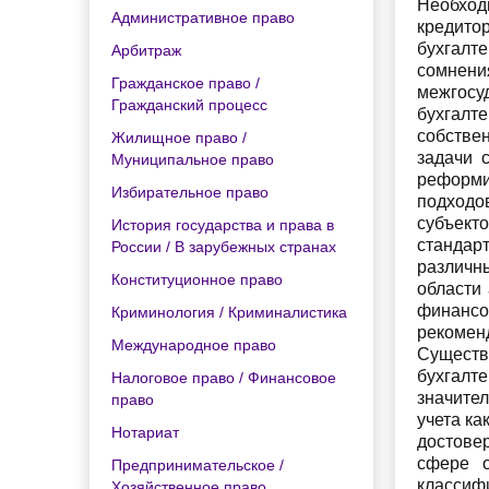
Необход
Административное право
кредито
бухгалт
Арбитраж
сомнени
Гражданское право /
межгос
Гражданский процесс
бухгалт
собствен
Жилищное право /
задачи 
Муниципальное право
реформи
Избирательное право
подходо
субъекто
История государства и права в
стандар
России / В зарубежных странах
различн
Конституционное право
области
финансо
Криминология / Криминалистика
рекомен
Международное право
Существ
бухгалт
Налоговое право / Финансовое
значите
право
учета ка
Нотариат
достове
сфере о
Предпринимательское /
классиф
Хозяйственное право