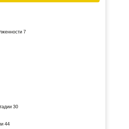
олженности 7
тадии 30
ии 44