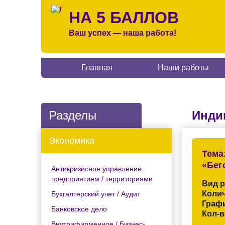
НА 5 БАЛЛОВ
Ваш успех — наша работа!
Главная
Наши работы
Разделы
Инди
Экономика
Тема
«Бег
Антикризисное управление
предприятием / территориями
Вид 
Колич
Бухгалтерский учет / Аудит
Граф
Банковское дело
Кол-в
Внутрифирменное / Бизнес-