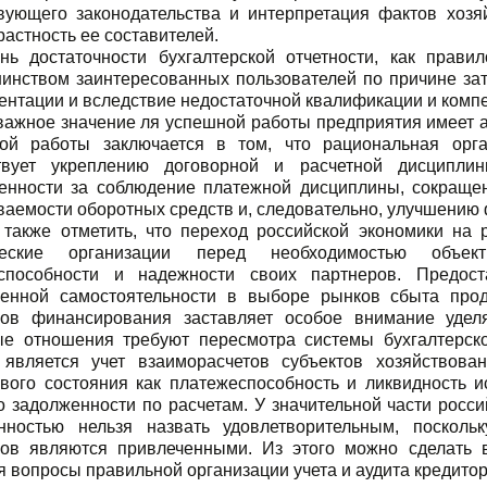
вующего законодательства и интерпретация фактов хозя
растность ее составителей.
нь достаточности бухгалтерской отчетности, как прави
инством заинтересованных пользователей по причине зат
ентации и вследствие недостаточной квалификации и комп
важное значение ля успешной работы предприятия имеет а
ой работы заключается в том, что рациональная орга
твует укреплению договорной и расчетной дисципли
венности за соблюдение платежной дисциплины, сокраще
ваемости оборотных средств и, следовательно, улучшению
 также отметить, что переход российской экономики на
ческие организации перед необходимостью объек
способности и надежности своих партнеров. Предост
венной самостоятельности в выборе рынков сбыта прод
ков финансирования заставляет особое внимание удел
е отношения требуют пересмотра системы бухгалтерско
 является учет взаиморасчетов субъектов хозяйствов
вого состояния как платежеспособность и ликвидность и
о задолженности по расчетам. У значительной части росси
нностью нельзя назвать удовлетворительным, посколь
ков являются привлеченными. Из этого можно сделать
 вопросы правильной организации учета и аудита кредито