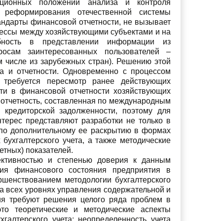
зационных положений анализа и контроля
х реформирования отечественной системы
андарты финансовой отчетности, не вызывает
ессы между хозяйствующими субъектами и на
бность в представлении информации из
просам заинтересованных пользователей –
ом числе из зарубежных стран). Решению этой
а и отчетности. Одновременно с процессом
а требуется пересмотр ранее действующих
ти в финансовой отчетности хозяйствующих
и отчетность, составленная по международным
 кредиторской задолженности, поэтому для
терес представляют разработки не только в
 по дополнительному ее раскрытию в формах
бухгалтерского учета, а также методические
тных) показателей.
ъективностью и степенью доверия к данным
ния финансового состояния предприятия в
ршенствованием методологии бухгалтерского
на всех уровнях управления содержательной и
ия требуют решения целого ряда проблем в
это теоретические и методические аспекты
галтерского учета; неопределенность учета