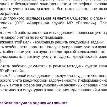
енной и безнадежной задолженности и ее рефинансирова
ерского учета взаиморасчетов. Все вышеизложенное поз
ой работы.
м дипломного исследования является Общество с ограни
овой» (ООО «Аварийная служба МР «Беговой»). Пре
рами.
пломной работы является исследование процессов учета ра
ки мероприятий по их оптимизации.
тижения этой цели необходимо решить следующие задачи:
ть особенности нормативного урегулирования учета и ауди
ь особенности учета и аудита кредиторской задолженности;
ализировать практику учету и аудита кредиторской з
й»;
ботать рабочие документы в рамках методики аудита кр
МР «Беговой».
ческой основой исследования послужили труды отечествен
ерского учета кредиторской задолженности. Информацион
вных актов в сфере регулирования расчетных операций пр
истемного и структурного анализа, методы сравнений и ана
работа получила оценку «отлично».