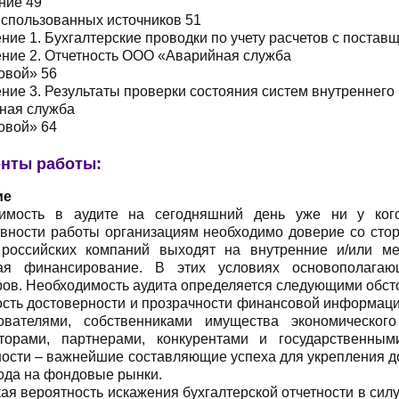
ние 49
использованных источников 51
ие 1. Бухгалтерские проводки по учету расчетов с постав
ние 2. Отчетность ООО «Аварийная служба
овой» 56
ие 3. Результаты проверки состояния систем внутреннего
ная служба
овой» 64
нты работы:
ие
имость в аудите на сегодняшний день уже ни у ко
вности работы организациям необходимо доверие со стор
российских компаний выходят на внутренние и/или м
ая финансирование. В этих условиях основополага
ров. Необходимость аудита определяется следующими обст
сть достоверности и прозрачности финансовой информац
ователями, собственниками имущества экономическог
торами, партнерами, конкурентами и государственным
ности – важнейшие составляющие успеха для укрепления д
ода на фондовые рынки.
ая вероятность искажения бухгалтерской отчетности в силу