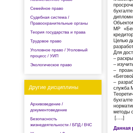
просроч
Семейное право
бухгалт
дипломн
Судебная система /
Объекто
Правоохранительные органы
МР «Бег
Теория государства и права
кредито
Целью ди
Трудовое право
разработ
Уголовное право / Уголовный
Для дос
процесс / УИП
– раскры
– изучит
Экологическое право
– проан
«Бегово
– разра
Другие дисциплины
служба 
Теорети
бухгалт
Архивоведение /
нормати
документоведение
методы с
[…..]
Безопасность
жизнедеятельности / БПД / БЧС
Данная 