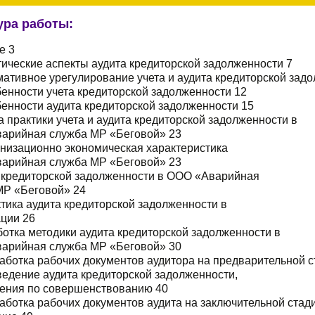
ура работы:
е 3
тические аспекты аудита кредиторской задолженности 7
мативное урегулирование учета и аудита кредиторской зад
бенности учета кредиторской задолженности 12
бенности аудита кредиторской задолженности 15
а практики учета и аудита кредиторской задолженности в
арийная служба МР «Беговой» 23
анизационно экономическая характеристика
арийная служба МР «Беговой» 23
т кредиторской задолженности в ООО «Аварийная
МР «Беговой» 24
ктика аудита кредиторской задолженности в
ации 26
ботка методики аудита кредиторской задолженности в
арийная служба МР «Беговой» 30
работка рабочих документов аудитора на предварительной с
ведение аудита кредиторской задолженности,
ения по совершенствованию 40
работка рабочих документов аудита на заключительной стад