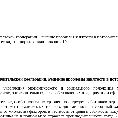
ительской кооперации. Решение проблемы занятости в потребител
 ее виды и порядок планирования 10
ребительской кооперации. Решение проблемы занятости в пот
я укрепления экономического и социального положения
олизму заготовительных, перерабатывающих предприятий и сфе
еет ряд особенностей по сравнению с трудом работников отрас
сортимент реализуемых товаров, динамичность и сезонный ха
ит от множества факторов, в частности от цены и стоимости пок
ботника не в полной мере отражает производительность труда. 