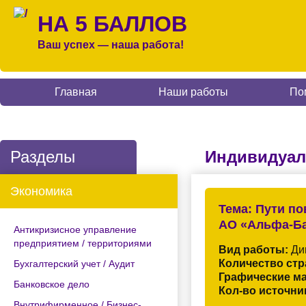
НА 5 БАЛЛОВ
Ваш успех — наша работа!
Главная
Наши работы
По
Разделы
Индивидуал
Экономика
Тема:
Пути по
АО «Альфа-Б
Антикризисное управление
предприятием / территориями
Вид работы:
Ди
Количество стр
Бухгалтерский учет / Аудит
Графические м
Банковское дело
Кол-во источни
Внутрифирменное / Бизнес-