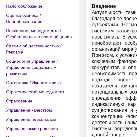
Налогообложение
Введение
Актуальность тем
Оценка бизнеса /
благодаря её поср
Ценообразование
субъектами. Несмо
Психология менеджмента /
системам развитых
Особенности делового общения
повысилась. В усл
приобретают особ
Связи с общественностью /
организаций мира [
Реклама
При этом, в услови
Социология управления /
ключевым фактором
Управление социальным
конкурентов и оп
развитием
необходимость по
подходы к оценке 
Статистика / Эконометрика
показатели финан
Стратегический менеджмент
потенциальных воз
определения эфф
Страхование
индикативную кар
Управление качеством
существования и 
концентрации капи
Управление персоналом
деятельности банк
Управленческие решения
системы определя
данной сфере.