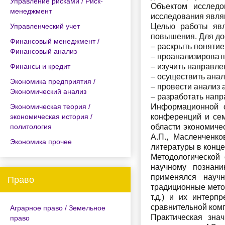
Управление рисками / Риск-
Объектом исследо
менеджмент
исследования явля
Управленческий учет
Целью работы явл
повышения. Для до
Финансовый менеджмент /
– раскрыть понятие
Финансовый анализ
– проанализироват
Финансы и кредит
– изучить направл
– осуществить ана
Экономика предприятия /
– провести анализ
Экономический анализ
– разработать нап
Экономическая теория /
Информационной о
экономическая история /
конференций и сем
политология
области экономиче
А.П., Масленченко
Экономика прочее
литературы в конце
Методологической 
научному познан
применялся научн
Право
традиционные метод
т.д.) и их интерп
сравнительной комп
Аграрное право / Земельное
Практическая зна
право