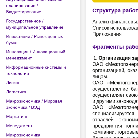
планирование /
Структура рабо
Бюджетирование
Государственное /
Анализ финансовых
муниципальное управление
Список использова
Приложения
Инвестиции / Рынок ценных
бумаг
Фрагменты раб
Инновации / Инновационный
менеджмент
Организация з
ОАО «Межтопэнерго
Информационные системы и
организацией, ока
технологии
лицам.
Лизинг
ОАО «Межтопэнер
осуществление ба
Логистика
осуществляет свою
Макроэкономика / Мировая
и другими законод
экономика / ВЭД
ОАО «Межтопэнер
специализируется 
Маркетинг
отраслей экономи
Менеджмент
предприятия топли
компании, торговы
Микроэкономика