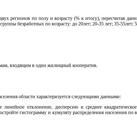
вух регионов по полу и возрасту (% к итогу), пересчитав данн
группы безработных по возрасту: до 20лет; 20-35 лет; 35-55лет; 5
омам, входящим в один жилищный кооператив.
аселения области характеризуется следующими данными:
е линейное отклонение, дисперсию и среднее квадратическо
стройте гистограмму и кумуляту распределения населения по в