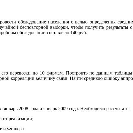
провести обследование населения с целью определения средн
учайной бесповторной выборки, чтобы получить результаты с то
пробном обследовании составляло 140 руб.
и его перевозки по 10 фирмам. Построить по данным таблицы
арной корреляции величину связи. Найти среднюю ошибку аппр
 январь 2008 года и январь 2009 года. Необходимо рассчитать:
 от реализации;
ше и Фишера.