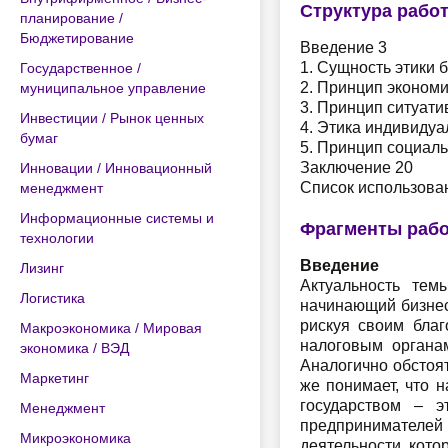
Структура рабо
планирование /
Бюджетирование
Введение 3
1. Сущность этики 
Государственное /
2. Принцип экономи
муниципальное управление
3. Принцип ситуати
Инвестиции / Рынок ценных
4. Этика индивидуа
бумаг
5. Принцип социаль
Заключение 20
Инновации / Инновационный
Список использова
менеджмент
Информационные системы и
Фрагменты раб
технологии
Введение
Лизинг
Актуальность тем
Логистика
начинающий бизнесм
рискуя своим благ
Макроэкономика / Мировая
налоговым органам
экономика / ВЭД
Аналогично обстоят
Маркетинг
же понимает, что 
государством – э
Менеджмент
предпринимателей 
Микроэкономика
деятельности, кото