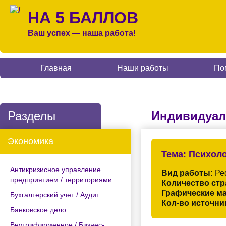
НА 5 БАЛЛОВ
Ваш успех — наша работа!
Главная
Наши работы
По
Разделы
Индивидуал
Экономика
Тема:
Психоло
Антикризисное управление
Вид работы:
Ре
предприятием / территориями
Количество стр
Графические м
Бухгалтерский учет / Аудит
Кол-во источни
Банковское дело
Внутрифирменное / Бизнес-