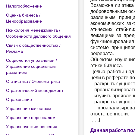
Возможна ли этика
Налогообложение
добровольными осн
Оценка бизнеса /
различным принц
Ценообразование
экономических за
этических стабил
Психология менеджмента /
лежащими за преде
Особенности делового общения
функционирования
Связи с общественностью /
системе принципов
Реклама
реферата.
Объектом изучения
Социология управления /
этики бизнеса.
Управление социальным
Целью работы над 
развитием
цели в реферате п
Статистика / Эконометрика
– раскрыть сущност
– проанализировать
Стратегический менеджмент
– изучить проявлен
Страхование
– раскрыть сущност
– проанализиров
Управление качеством
ответственности.
Управление персоналом
[…..]
Управленческие решения
Данная работа по