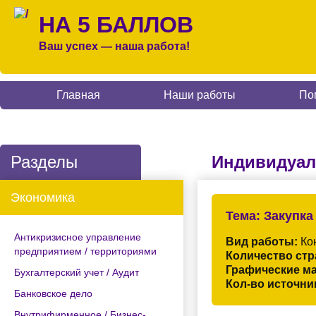
НА 5 БАЛЛОВ
Ваш успех — наша работа!
Главная
Наши работы
По
Разделы
Индивидуал
Экономика
Тема:
Закупка
Антикризисное управление
Вид работы:
Кон
предприятием / территориями
Количество стр
Графические м
Бухгалтерский учет / Аудит
Кол-во источни
Банковское дело
Внутрифирменное / Бизнес-