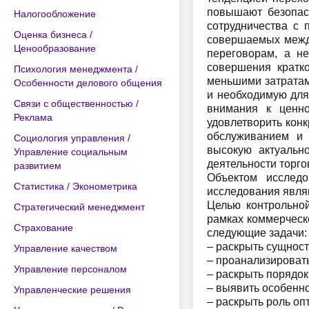
повышают безопасн
Налогообложение
сотрудничества с 
Оценка бизнеса /
совершаемых между
Ценообразование
переговорам, а н
совершения кратк
Психология менеджмента /
меньшими затратам
Особенности делового общения
и необходимую для
Связи с общественностью /
внимания к ценно
Реклама
удовлетворить конк
обслуживанием и 
Социология управления /
высокую актуальн
Управление социальным
деятельности торго
развитием
Объектом исследо
Статистика / Эконометрика
исследования явля
Целью контрольной
Стратегический менеджмент
рамках коммерческ
Страхование
следующие задачи:
– раскрыть сущност
Управление качеством
– проанализироват
Управление персоналом
– раскрыть порядок
– выявить особенно
Управленческие решения
– раскрыть роль оп