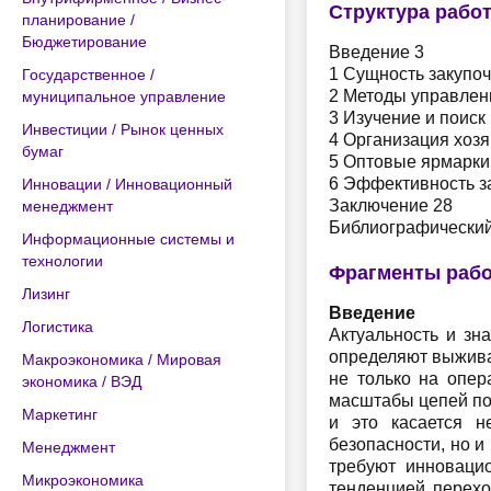
Структура рабо
планирование /
Бюджетирование
Введение 3
1 Сущность закупоч
Государственное /
2 Методы управлен
муниципальное управление
3 Изучение и поиск
Инвестиции / Рынок ценных
4 Организация хоз
бумаг
5 Оптовые ярмарки 
6 Эффективность з
Инновации / Инновационный
Заключение 28
менеджмент
Библиографический
Информационные системы и
технологии
Фрагменты раб
Лизинг
Введение
Логистика
Актуальность и зн
определяют выжива
Макроэкономика / Мировая
не только на опе
экономика / ВЭД
масштабы цепей по
Маркетинг
и это касается н
безопасности, но и
Менеджмент
требуют инноваци
Микроэкономика
тенденцией перехо