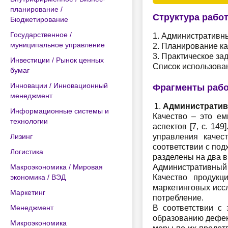
планирование /
Структура рабо
Бюджетирование
Государственное /
1. Административн
муниципальное управление
2. Планирование ка
3. Практическое за
Инвестиции / Рынок ценных
Список использова
бумаг
Инновации / Инновационный
Фрагменты раб
менеджмент
Административ
Информационные системы и
Качество – это ем
технологии
аспектов [7, с. 14
Лизинг
управления качес
соответствии с по
Логистика
разделены на два в
Макроэкономика / Мировая
Административный 
экономика / ВЭД
Качество продукц
маркетинговых иссл
Маркетинг
потребление.
Менеджмент
В соответствии с
образованию дефек
Микроэкономика