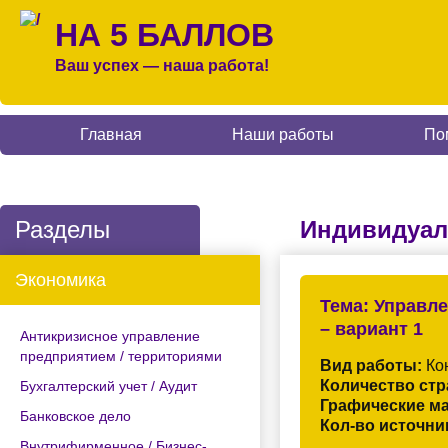
НА 5 БАЛЛОВ
Ваш успех — наша работа!
Главная
Наши работы
По
Разделы
Индивидуал
Экономика
Тема:
Управле
– вариант 1
Антикризисное управление
предприятием / территориями
Вид работы:
Кон
Количество стр
Бухгалтерский учет / Аудит
Графические м
Банковское дело
Кол-во источни
Внутрифирменное / Бизнес-