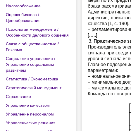
меры по их предот
Налогообложение
брака рассматривае
Административные 
Оценка бизнеса /
директив, приказо
Ценообразование
качества [1, с. 19
Психология менеджмента /
– регламентировани
Особенности делового общения
[…..]
Практическое з
Связи с общественностью /
Производитель эле
Реклама
сигнала при соедин
Социология управления /
уровня сигнала исп
Управление социальным
Главное подозрени
развитием
параметрами:
– номинальное знач
Статистика / Эконометрика
– минимальное допу
Стратегический менеджмент
– максимальное доп
Команда по соверш
Страхование
Управление качеством
Управление персоналом
Управленческие решения