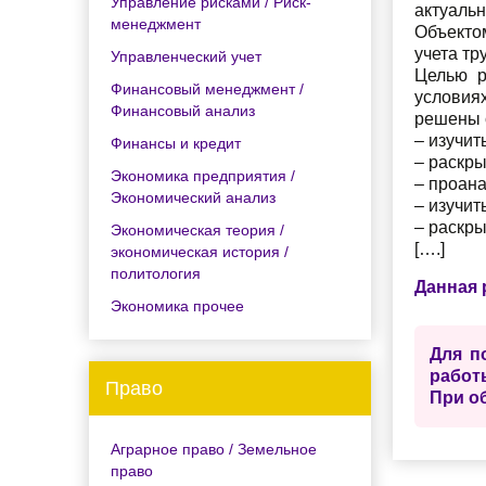
Управление рисками / Риск-
актуальн
менеджмент
Объекто
учета тр
Управленческий учет
Целью р
Финансовый менеджмент /
условия
Финансовый анализ
решены 
– изучит
Финансы и кредит
– раскр
Экономика предприятия /
– проан
Экономический анализ
– изучит
– раскры
Экономическая теория /
[….]
экономическая история /
политология
Данная 
Экономика прочее
Для п
работ
Право
При о
Аграрное право / Земельное
право