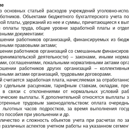
ие
з основных статьей расходов учреждений уголовно-испо
аботников. Объектами бюджетного бухгалтерского учета 
ой платы, удержаний из нее и суммы, причитающиеся к вып
 оплаты труда, общие уровни заработной платы и отде
вными документами:
ошении работников организаций, финансируемых из бюдж
вными правовыми актами;
ошении работников организаций со смешанным финансиро
принимательской деятельности) – законами, иными норм
ами, соглашениями, локальными нормативными актами орг
ошении работников других организаций – коллективны
вными актами организаций, трудовыми договорами.
 считается заработная плата, начисляемая за отработанн
по сдельным расценкам, тарифным ставкам, окладам, пр
 в связи с отклонениями от нормальных условий раб
тические выплаты. К дополнительной относятся выплаты 
отренные трудовым законодательством: оплата очередн
, льготных часов подростков, за время выполнения гос
о пособия при увольнении и др.
оличество и сложность объектов учета при расчетах по з
 различных аспектов учетном работы на указанном сегмент