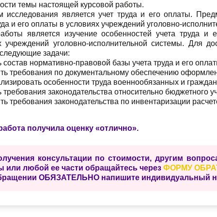
ости темы настоящей курсовой работы.
м исследования является учет труда и его оплаты. Пре
уда и его оплаты в условиях учреждений уголовно-исполни
аботы является изучение особенностей учета труда и 
х учреждений уголовно-исполнительной системы. Для до
следующие задачи:
ь состав нормативно-правовой базы учета труда и его опла
ыть требования по документальному обеспечению оформлен
ализировать особенности труда военнообязанных и граждан
ь требования законодательства относительно бюджетного у
ть требования законодательства по инвентаризации расчето
работа получила оценку «отлично».
олучения консультации по стоимости, другим вопро
ы или любой ее части обращайтесь через
ФОРМУ ОБРА
бращении ОБЯЗАТЕЛЬНО напишите индивидуальный ном