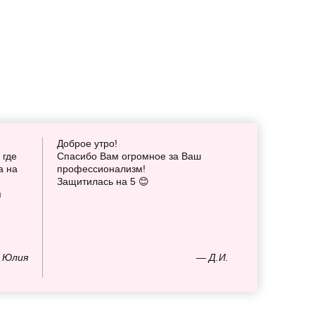
Доброе утро!
 где
Спасибо Вам огромное за Ваш
а на
профессионализм!
Защитилась на 5 😊
я
 Юлия
— Д.И.