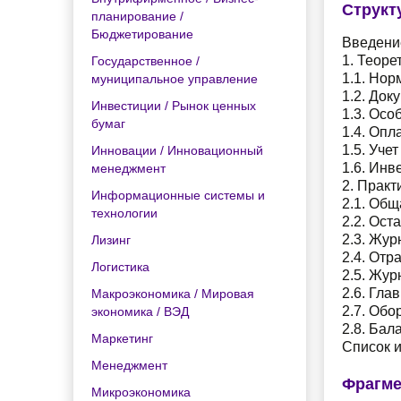
Структ
планирование /
Бюджетирование
Введени
1. Теоре
Государственное /
1.1. Нор
муниципальное управление
1.2. Док
Инвестиции / Рынок ценных
1.3. Осо
бумаг
1.4. Опл
1.5. Уче
Инновации / Инновационный
1.6. Инв
менеджмент
2. Практ
Информационные системы и
2.1. Общ
технологии
2.2. Ост
2.3. Жур
Лизинг
2.4. Отр
Логистика
2.5. Жу
2.6. Гла
Макроэкономика / Мировая
2.7. Обо
экономика / ВЭД
2.8. Бал
Маркетинг
Список 
Менеджмент
Фрагме
Микроэкономика