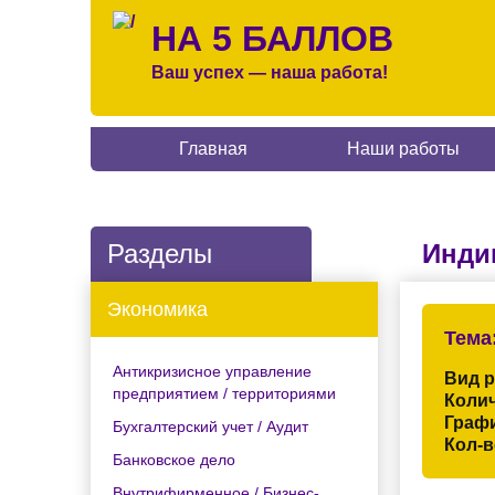
НА 5 БАЛЛОВ
Ваш успех — наша работа!
Главная
Наши работы
Разделы
Инди
Экономика
Тема
Антикризисное управление
Вид 
предприятием / территориями
Колич
Граф
Бухгалтерский учет / Аудит
Кол-в
Банковское дело
Внутрифирменное / Бизнес-