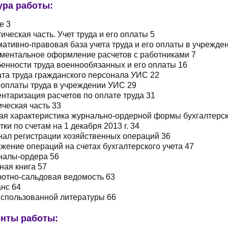
ура работы:
е 3
тическая часть. Учет труда и его оплаты 5
мативно-правовая база учета труда и его оплаты в учрежде
ументальное оформление расчетов с работниками 7
бенности труда военнообязанных и его оплаты 16
ата труда гражданского персонала УИС 22
т оплаты труда в учреждении УИС 29
ентаризация расчетов по оплате труда 31
ическая часть 33
ая характеристика журнально-ордерной формы бухгалтерск
атки по счетам на 1 декабря 2013 г. 34
нал регистрации хозяйственных операций 36
ажение операций на счетах бухгалтерского учета 47
рналы-ордера 56
вная книга 57
ротно-сальдовая ведомость 63
анс 64
использованной литературы 66
нты работы: