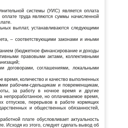
лнительной системы (УИС) является оплата
по оплате труда являются суммы начисленной
лате.
льных выплат, устанавливаются следующими
ета, – соответствующими законами и иными
ванием (бюджетное финансирование и доходы
ативными правовыми актами, коллективными
анизаций;
ми договорами, соглашениями, локальными
ое время, количество и качество выполненных
емии рабочим-сдельщикам и повременщикам,
оты, за работу в ночное время и другие
за непроработанное, но оплачиваемое время,
ых отпусков, перерывов в работе кормящих
ударственных и общественных обязанностей,
аработной плате обусловливает актуальность
е. Исходя из этого, следует сделать вывод об