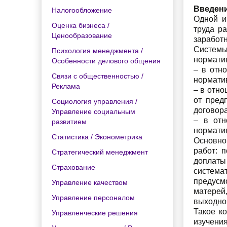
Введен
Налогообложение
Одной и
Оценка бизнеса /
труда р
Ценообразование
заработн
Системы
Психология менеджмента /
нормати
Особенности делового общения
– в отн
Связи с общественностью /
нормати
Реклама
– в отн
от пред
Социология управления /
договор
Управление социальным
– в отн
развитием
нормати
Статистика / Эконометрика
Основной
работ: 
Стратегический менеджмент
доплаты
Страхование
система
предусм
Управление качеством
матерей
Управление персоналом
выходног
Такое к
Управленческие решения
изучения