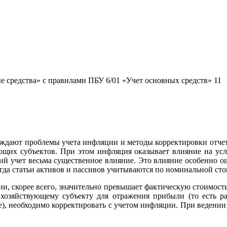
 средства» с правилами ПБУ 6/01 «Учет основных средств» 11
уждают проблемы учета инфляции и методы корректировки отчетн
вующих субъектов. При этом инфляция оказывает влияние на ус
ий учет весьма существенное влияние. Это влияние особенно ощ
огда статьи активов и пассивов учитываются по номинальной сто
, скорее всего, значительно превышает фактическую стоимость
хозяйствующему субъекту для отражения прибыли (то есть ра
нце), необходимо корректировать с учетом инфляции. При ведении