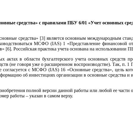
новные средства» с правилами ПБУ 6/01 «Учет основных сре
сновные средства» [3] является основным международным станд
уководствоваться МСФО (IAS) 1 «Представление финансовой от
» [6]. Российская практика учета основана на использовании ПБ
ых актах в области бухгалтерского учета основных средств п
ств (не говоря уже о расширенном воспроизводстве). Так, п. 1 
е согласуется с МСФО (IAS) 16 «Основные средства», цель кото
формацию об инвестициях организации в основные средства и и
риобретения полной версии данной работы или любой ее части 
 работы – указан в самом верху.