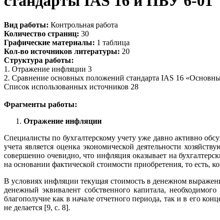
стандарты IAS 16 и ПБУ 6-01
Вид работы:
Контрольная работа
Количество страниц:
30
Графические материалы:
1 таблица
Кол-во источников литературы:
20
Структура работы:
1. Отражение инфляции 3
2. Сравнение основных положений стандарта IAS 16 «Основные
Список использованных источников 28
Фрагменты работы:
Отражение инфляции
Специалисты по бухгалтерскому учету уже давно активно обс
учета является оценка экономической деятельности хозяйст
совершенно очевидно, что инфляция оказывает на бухгалтерск
на основании фактической стоимости приобретения, то есть, к
В условиях инфляции текущая стоимость в денежном выражении
денежный эквивалент собственного капитала, необходимого 
благополучие как в начале отчетного периода, так и в его ко
не делается [9, с. 8].