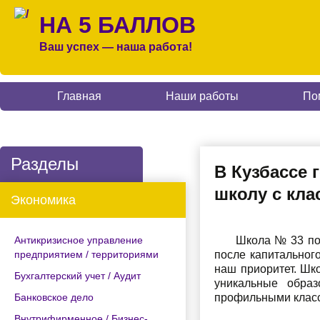
НА 5 БАЛЛОВ
Ваш успех — наша работа!
Главная
Наши работы
По
Разделы
В Кузбассе 
школу с кл
Экономика
Антикризисное управление
Школа № 33 пос
предприятием / территориями
после капитальног
наш приоритет. Шк
Бухгалтерский учет / Аудит
уникальные образ
Банковское дело
профильными класс
Внутрифирменное / Бизнес-