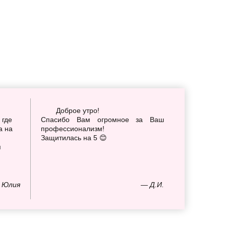
Доброе утро!
 где
Спасибо Вам огромное за Ваш
а на
профессионализм!
Защитилась на 5 😊
я
 Юлия
— Д.И.