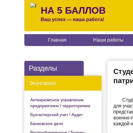
НА 5 БАЛЛОВ
Ваш успех — наша работа!
Главная
Наши работы
Разделы
Студе
патр
Экономика
Антикризисное управление
Студ
предприятием / территориями
для уча
предста
Бухгалтерский учет / Аудит
военно-
Банковское дело
каждой н
Внутрифирменное / Бизнес-