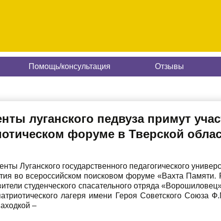
Помощь/консультация
Отзывы
нты луганского педвуза примут учас
иотическом форуме в Тверской обла
енты Луганского государственного педагогического универс
стия во всероссийском поисковом форуме «Вахта Памяти. Р
вители студенческого спасательного отряда «Ворошиловец»
патриотического лагеря имени Героя Советского Союза Ф.
аходкой –