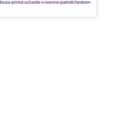
dvuza-primut-uchastie-v-voenno-patrioticheskom-