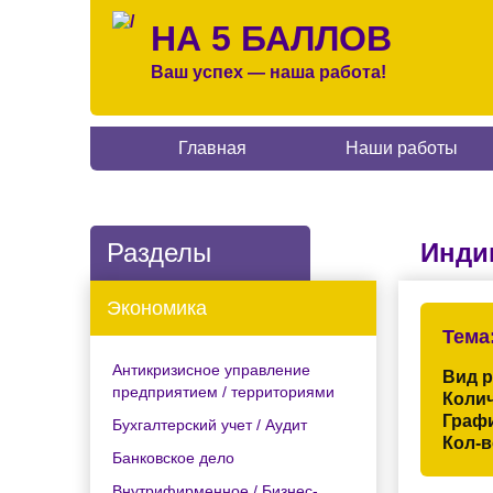
НА 5 БАЛЛОВ
Ваш успех — наша работа!
Главная
Наши работы
Разделы
Инди
Экономика
Тема
Антикризисное управление
Вид 
предприятием / территориями
Колич
Граф
Бухгалтерский учет / Аудит
Кол-в
Банковское дело
Внутрифирменное / Бизнес-