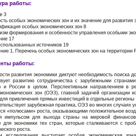
ура работы:
е 3
сть особых экономических зон и их значение для развития 
ификация особых экономических зон 8
низм формирования и особенности управления особыми эко
ние 17
использованных источников 19
ние 1. Перечень особых экономических зон на территории 
нты работы:
ости развития экономики диктуют необходимость поиска д
твует развитию сотрудничества с зарубежными странам
в и России в целом. Перспективным направлением в р
экономических зон (ОЭЗ), главной задачей организации 
для привлечения прямых инвестиций в отдельные регионы 
етельствует зарубежная практика, ОЭЗ во многих случаях
тся «полюсами» роста, оказывающими положительное возд
я импульсом для выхода страны на мировой финансов
е для экономики тех стран, которые сталкиваются с про
еского роста.
м исследования выступает особая экономическая зона