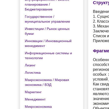
Структ
планирование /
Бюджетирование
Введени
1. Сущно
Государственное /
2. Класс
муниципальное управление
3. Меха
Инвестиции / Рынок ценных
Заключе
бумаг
Список 
Приложе
Инновации / Инновационный
менеджмент
Фрагме
Информационные системы и
технологии
Особенн
способс
Лизинг
регионо
Логистика
особых 
условий 
Макроэкономика / Мировая
Как свид
экономика / ВЭД
становя
Маркетинг
являютс
значени
Менеджмент
экономич
Микроэкономика
Объекто