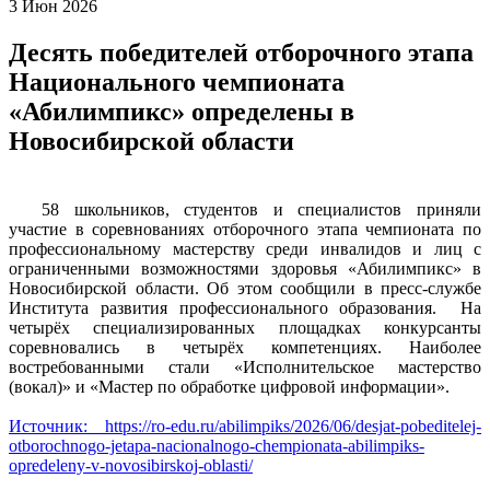
3
Июн
2026
Десять победителей отборочного этапа
Национального чемпионата
«Абилимпикс» определены в
Новосибирской области
58 школьников, студентов и специалистов приняли
участие в соревнованиях отборочного этапа чемпионата по
профессиональному мастерству среди инвалидов и лиц с
ограниченными возможностями здоровья «Абилимпикс» в
Новосибирской области. Об этом сообщили в пресс-службе
Института развития профессионального образования. На
четырёх специализированных площадках конкурсанты
соревновались в четырёх компетенциях. Наиболее
востребованными стали «Исполнительское мастерство
(вокал)» и «Мастер по обработке цифровой информации».
Источник: https://ro-edu.ru/abilimpiks/2026/06/desjat-pobeditelej-
otborochnogo-jetapa-nacionalnogo-chempionata-abilimpiks-
opredeleny-v-novosibirskoj-oblasti/