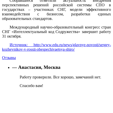
Собравшиеся
отметили актуальность внедрения
перспективных решений российской системы СПО в
государствах – участниках СНГ, модели эффективного
взаимодействия с бизнесом, разработки единых
образовательных стандартов.
Международный научно-образовательный конгресс стран
СНГ «Интеллектуальный код Содружества» завершит работу
31 октября.
Источник: http://www.edu.ru/news/glavnye-novosti/sergey-
kozhevnikov-v-rossii-obespechivaetsya-shiro/
Отзывы
— Анастасия, Москва
Работу проверили. Все хорошо, замечаний нет.
Спасибо вам!