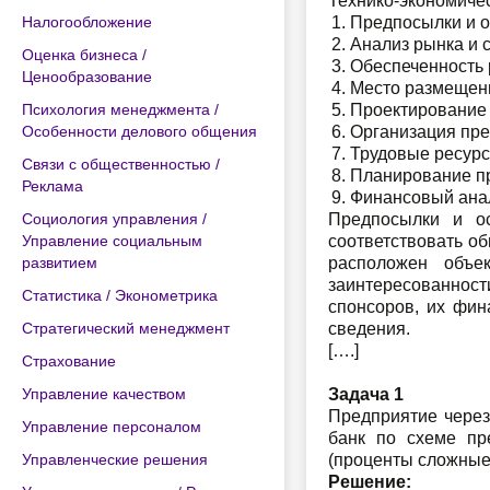
Технико-экономиче
Налогообложение
Предпосылки и о
Анализ рынка и с
Оценка бизнеса /
Обеспеченность 
Ценообразование
Место размещени
Психология менеджмента /
Проектирование 
Особенности делового общения
Организация пре
Трудовые ресурс
Связи с общественностью /
Планирование пр
Реклама
Финансовый анали
Социология управления /
Предпосылки и ос
Управление социальным
соответствовать о
развитием
расположен объе
заинтересованност
Статистика / Эконометрика
спонсоров, их фин
Стратегический менеджмент
сведения.
[….]
Страхование
Управление качеством
Задача 1
Предприятие через 
Управление персоналом
банк по схеме пр
Управленческие решения
(проценты сложные
Решение: