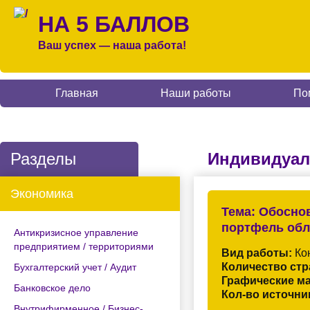
НА 5 БАЛЛОВ
Ваш успех — наша работа!
Главная
Наши работы
По
Разделы
Индивидуал
Экономика
Тема:
Обоснов
портфель обл
Антикризисное управление
предприятием / территориями
Вид работы:
Кон
Количество стр
Бухгалтерский учет / Аудит
Графические м
Банковское дело
Кол-во источни
Внутрифирменное / Бизнес-