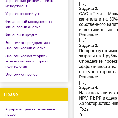
Управление рисками / Риск-
[….]
менеджмент
Задача 2.
Управленческий учет
ОАО «Петя + Миша
капитала и на 30%
Финансовый менеджмент /
собственного капи
Финансовый анализ
инвестиционный пр
Финансы и кредит
Решение:
[….]
Экономика предприятия /
Задача 3.
Экономический анализ
По проекту стоимос
Экономическая теория /
затраты на 1 рубль
экономическая история /
Определите проект
политология
эффективности ка
стоимость строител
Экономика прочее
Решение:
[….]
Задача 4.
На основании исхо
Право
NPV; PI; PP и сдел
Характеристика инв
Аграрное право / Земельное
Годы
право
0