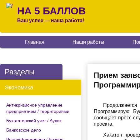
НА 5 БАЛЛОВ
Ваш успех — наша работа!
Главная
Наши работы
По
Разделы
Прием заяво
Программир
Экономика
Антикризисное управление
Продолжается
предприятием / территориями
Программирую. Бу
сообщает пресс-сл
Бухгалтерский учет / Аудит
проекта.
Банковское дело
Хакатон прово
Внутрифирменное / Бизнес-