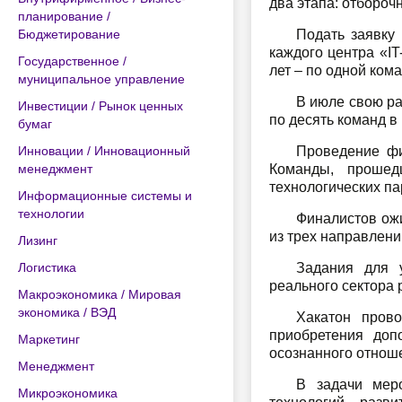
два этапа: отбороч
планирование /
Бюджетирование
Подать заявку
каждого центра «IT
Государственное /
лет – по одной ком
муниципальное управление
В июле свою ра
Инвестиции / Рынок ценных
по десять команд в
бумаг
Инновации / Инновационный
Проведение фи
менеджмент
Команды, прошед
технологических па
Информационные системы и
технологии
Финалистов ожи
из трех направлени
Лизинг
Логистика
Задания для у
реального сектора 
Макроэкономика / Мировая
экономика / ВЭД
Хакатон пров
приобретения доп
Маркетинг
осознанного отнош
Менеджмент
В задачи мер
Микроэкономика