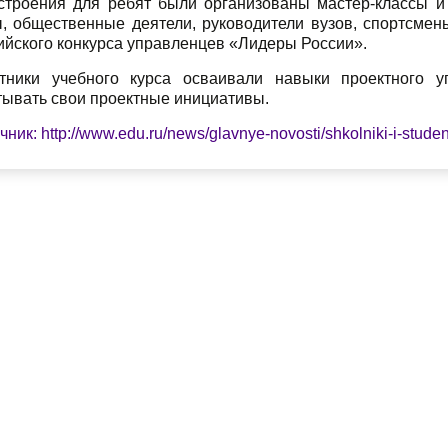
строения для ребят были организованы мастер-классы и
ы, общественные деятели, руководители вузов, спортсме
ийского конкурса управленцев «Лидеры России».
тники учебного курса осваивали навыки проектного у
тывать свои проектные инициативы.
ник: http://www.edu.ru/news/glavnye-novosti/shkolniki-i-studen