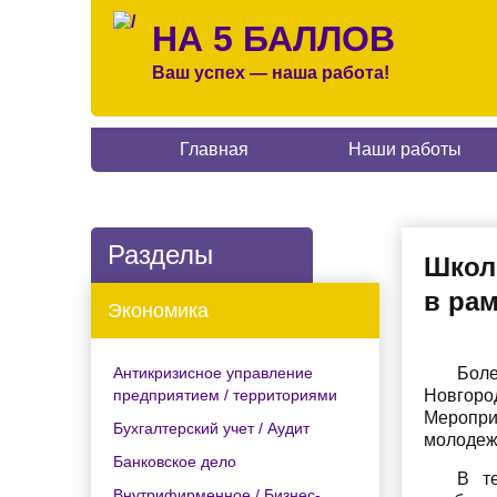
НА 5 БАЛЛОВ
Ваш успех — наша работа!
Главная
Наши работы
Разделы
Школ
в ра
Экономика
Антикризисное управление
Боле
предприятием / территориями
Новгоро
Меропри
Бухгалтерский учет / Аудит
молодеж
Банковское дело
В те
Внутрифирменное / Бизнес-