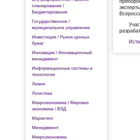
приборо
планирование /
эксперт
Бюджетирование
Всеросс
Государственное /
Учас
муниципальное управление
разраба
Инвестиции / Рынок ценных
Источ
бумаг
Инновации / Инновационный
менеджмент
Информационные системы и
технологии
Лизинг
Логистика
Макроэкономика / Мировая
экономика / ВЭД
Маркетинг
Менеджмент
Микроэкономика