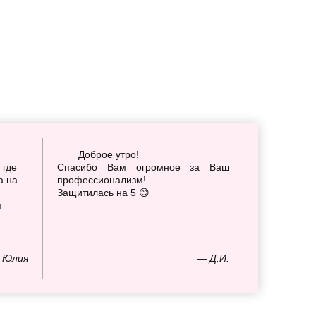
Доброе утро!
 где
Спасибо Вам огромное за Ваш
а на
профессионализм!
Защитилась на 5 😊
я
 Юлия
— Д.И.