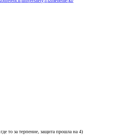
nferencii-universitety-i-izmenenie-kl/
где то за терпение, защита прошла на 4)