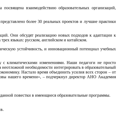
 посвящена взаимодействию образовательных организаций,
 представлено более 30 реальных проектов и лучшие практики
аций. Они обсудят реализацию новых подходов к адаптации к
трех языках: русском, английском и китайском.
тическую устойчивость, и инновационный потенциал учебных
у с климатическими изменениями. Наши педагоги не просто
а неотложной необходимости интегрировать в образовательный
кономику. Настало время объединить усилия всех сторон – от
ызовы нашего времени», – подчеркнул директор АНО Академия
я данной повестки в имеющиеся образовательные программы.
ив.