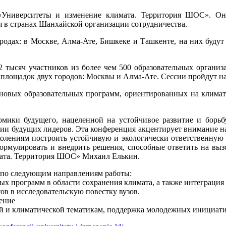
«Университеты и изменение климата. Территория ШОС». Она
я в странах Шанхайской организации сотрудничества.
одах: в Москве, Алма-Ате, Бишкеке и Ташкенте, на них будут
 тысяч участников из более чем 500 образовательных организ
площадок двух городов: Москвы и Алма-Ате. Сессии пройдут на 
 новых образовательных программ, ориентированных на клима
мики будущего, нацеленной на устойчивое развитие и борьб
ии будущих лидеров. Эта конференция акцентирует внимание н
олениям построить устойчивую и экологически ответственную э
формулировать и внедрить решения, способные ответить на в
мата. Территория ШОС» Михаил Елькин.
 по следующим направлениям работы:
ных программ в области сохранения климата, а также интеграци
ов в исследовательскую повестку вузов.
дение
ой и климатической тематикам, поддержка молодежных инициат