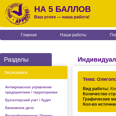
НА 5 БАЛЛОВ
Ваш успех — наша работа!
Главная
Наши работы
По
Разделы
Индивидуал
Экономика
Тема:
Олигопо
Антикризисное управление
Вид работы:
Кон
предприятием / территориями
Количество стр
Графические м
Бухгалтерский учет / Аудит
Кол-во источни
Банковское дело
Внутрифирменное / Бизнес-