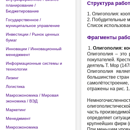
Структура рабо
планирование /
Бюджетирование
1. Олигополия: коо
2. Побудительные 
Государственное /
Список использова
муниципальное управление
Инвестиции / Рынок ценных
Фрагменты раб
бумаг
Олигополия: к
Инновации / Инновационный
Олигополия – это 
менеджмент
покупателей. Крес
Информационные системы и
деятель Т. Мор (1478
технологии
Олигополия являе
большинстве стран
Лизинг
самолётостроение,
Логистика
отражены на рис. 1.
Макроэкономика / Мировая
Немногочисленност
экономика / ВЭД
олигополистической
Маркетинг
часть производимой
определяет ситуаци
Менеджмент
крупнейших фирм (в
Микроэкономика
При меньшем уровн