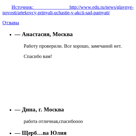
Источник: http://www.edu.ru/news/glavnye-
novosti/artekovcy-prinyali-uchastie-v-akcii-sad-pamyati/
Отзывы
— Анастасия, Москва
Работу проверили. Все хорошо, замечаний нет.
Спасибо вам!
— Дина, г. Москва
работа отличная,спасибоооо
— Щерб…ва Юлия