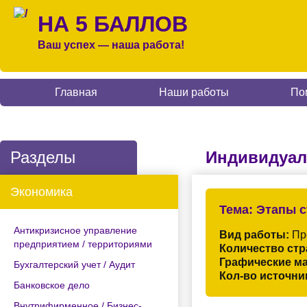
НА 5 БАЛЛОВ
Ваш успех — наша работа!
Главная
Наши работы
По
Разделы
Индивидуал
Экономика
Тема:
Этапы с
Антикризисное управление
Вид работы:
Пр
предприятием / территориями
Количество стр
Графические м
Бухгалтерский учет / Аудит
Кол-во источни
Банковское дело
Внутрифирменное / Бизнес-