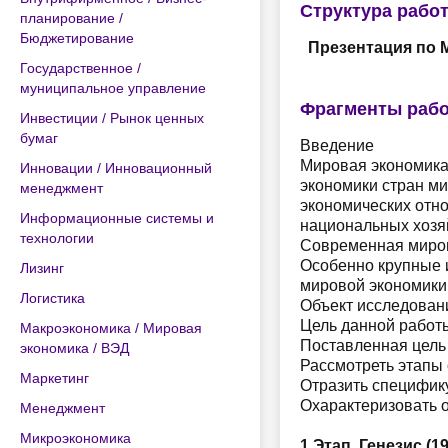
Структура рабо
планирование /
Бюджетирование
Презентация по 
Государственное /
муниципальное управление
Фрагменты раб
Инвестиции / Рынок ценных
бумаг
Введение
Мировая экономика
Инновации / Инновационный
экономики стран м
менеджмент
экономических отн
Информационные системы и
национальных хозя
технологии
Современная миров
Особенно крупные 
Лизинг
мировой экономики 
Логистика
Объект исследован
Цель данной работ
Макроэкономика / Мировая
Поставленная цель
экономика / ВЭД
Рассмотреть этапы
Маркетинг
Отразить специфик
Охарактеризовать 
Менеджмент
Микроэкономика
1 Этап. Генезис (191