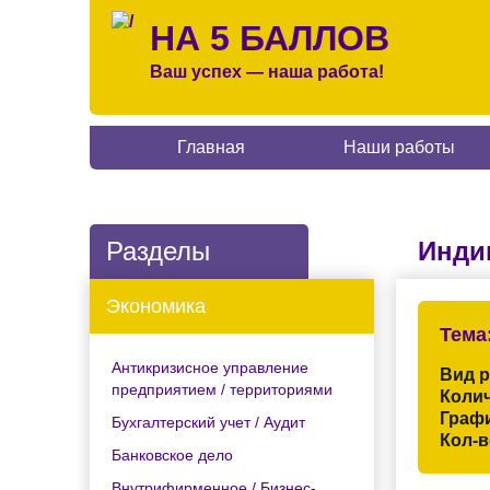
НА 5 БАЛЛОВ
Ваш успех — наша работа!
Главная
Наши работы
Разделы
Инди
Экономика
Тема
Антикризисное управление
Вид 
предприятием / территориями
Колич
Граф
Бухгалтерский учет / Аудит
Кол-в
Банковское дело
Внутрифирменное / Бизнес-