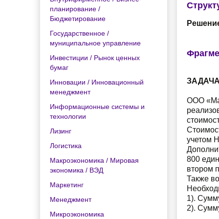
Структ
планирование /
Бюджетирование
Решение
Государственное /
муниципальное управление
Фрагме
Инвестиции / Рынок ценных
бумаг
ЗАДАЧ
Инновации / Инновационный
менеджмент
ООО «Ма
Информационные системы и
реализов
технологии
стоимост
Стоимост
Лизинг
учетом Н
Логистика
Дополнит
800 един
Макроэкономика / Мировая
втором п
экономика / ВЭД
Также в
Маркетинг
Необход
1). Сумм
Менеджмент
2). Сум
Микроэкономика