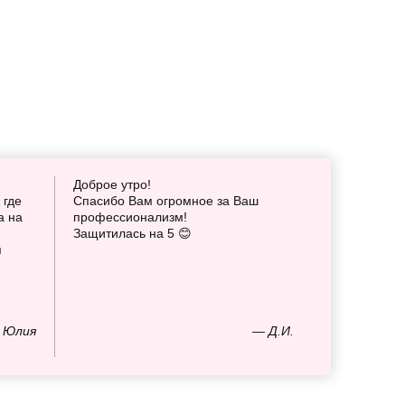
Доброе утро!
 где
Спасибо Вам огромное за Ваш
а на
профессионализм!
Защитилась на 5 😊
я
 Юлия
— Д.И.