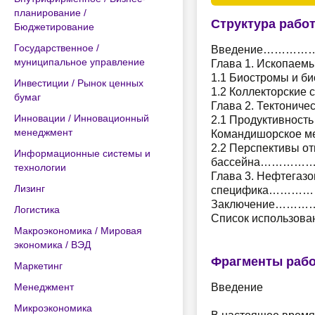
планирование /
Структура рабо
Бюджетирование
Государственное /
Введение……
муниципальное управление
Глава 1. Ископа
1.1 Биостромы и
Инвестиции / Рынок ценных
1.2 Коллекторски
бумаг
Глава 2. Тектонич
Инновации / Инновационный
2.1 Продуктивност
менеджмент
Командишорск
2.2 Перспективы о
Информационные системы и
бассейна………
технологии
Глава 3. Нефтегаз
Лизинг
специфика………
Заключение
Логистика
Список использ
Макроэкономика / Мировая
экономика / ВЭД
Фрагменты раб
Маркетинг
Менеджмент
Введение
Микроэкономика