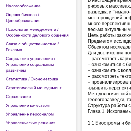
В настоящее время 
Налогообложение
рифовых массивах,
разведка и Тимано-
Оценка бизнеса /
месторождений нефт
Ценообразование
много перспективн
Психология менеджмента /
весьма актуальным
Особенности делового общения
Цель работы заклю
Предметом исследо
Связи с общественностью /
Объектом исследов
Реклама
Для достижения по
Социология управления /
– рассмотреть карб
Управление социальным
– ознакомиться с б
развитием
– ознакомить с ко
– рассмотреть тект
Статистика / Эконометрика
– проанализироват
Стратегический менеджмент
-выявить перспекти
Методологической 
Страхование
геологоразведки, та
Управление качеством
Структура работы с
Глава 1. Ископаем
Управление персоналом
Управленческие решения
1.1 Биостромы и би