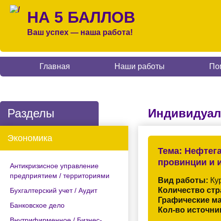
НА 5 БАЛЛОВ
Ваш успех — наша работа!
Главная
Наши работы
По
Разделы
Индивидуал
Экономика
Тема:
Нефтега
провинции и 
Антикризисное управление
предприятием / территориями
Вид работы:
Кур
Количество стр
Бухгалтерский учет / Аудит
Графические м
Банковское дело
Кол-во источни
Внутрифирменное / Бизнес-