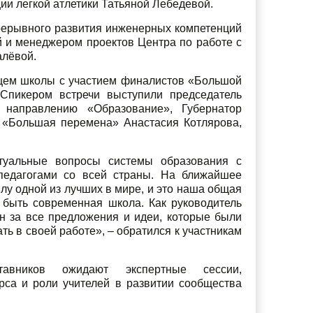
и легкой атлетики Татьяной Лебедевой.
прерывного развития инженерных компетенций
 и менеджером проектов Центра по работе с
лёвой.
ущем школы с участием финалистов «Большой
 Спикером встречи выступили председатель
 направлению «Образование», Губернатор
а «Большая перемена» Анастасия Котлярова,
ктуальные вопросы системы образования с
 педагогами со всей страны. На ближайшее
лу одной из лучших в мире, и это наша общая
а быть современная школа. Как руководитель
ен за все предложения и идеи, которые были
ь в своей работе», – обратился к участникам
тавников ожидают экспертные сессии,
рса и роли учителей в развитии сообщества