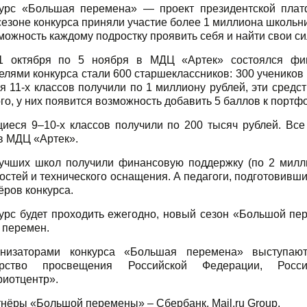
урс «Большая перемена» — проект президентской плат
езоне конкурса приняли участие более 1 миллиона школьни
можность каждому подростку проявить себя и найти свои с
1 октября по 5 ноября в МДЦ «Артек» состоялся фи
лями конкурса стали 600 старшеклассников: 300 учеников 
 11-х классов получили по 1 миллиону рублей, эти средст
го, у них появится возможность добавить 5 баллов к портф
иеся 9–10-х классов получили по 200 тысяч рублей. Все
в МДЦ «Артек».
учших школ получили финансовую поддержку (по 2 милл
стей и технического оснащения. А педагоги, подготовивши
ёров конкурса.
урс будет проходить ежегодно, новый сезон «Большой пер
 перемен.
анизаторами конкурса «Большая перемена» выступаю
ерство просвещения Российской Федерации, Рос
риотцентр».
нёры «Большой перемены» – Сбербанк, Mail.ru Group.