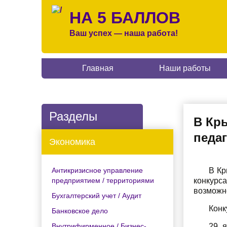
НА 5 БАЛЛОВ
Ваш успех — наша работа!
Главная
Наши работы
Разделы
В Кр
педа
Экономика
Антикризисное управление
В Кр
предприятием / территориями
конкурс
возможн
Бухгалтерский учет / Аудит
Конк
Банковское дело
Внутрифирменное / Бизнес-
29 я