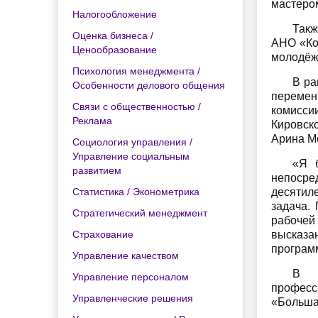
мастеро
Налогообложение
Такж
Оценка бизнеса /
АНО «Ко
Ценообразование
молодёж
Психология менеджмента /
В ра
Особенности делового общения
перемен
Связи с общественностью /
комисси
Реклама
Кировск
Арина М
Социология управления /
Управление социальным
«Я 
развитием
непосре
Статистика / Эконометрика
десятиле
задача.
Стратегический менеджмент
рабочей
Страхование
высказан
програм
Управление качеством
В р
Управление персоналом
професс
Управленческие решения
«Больша