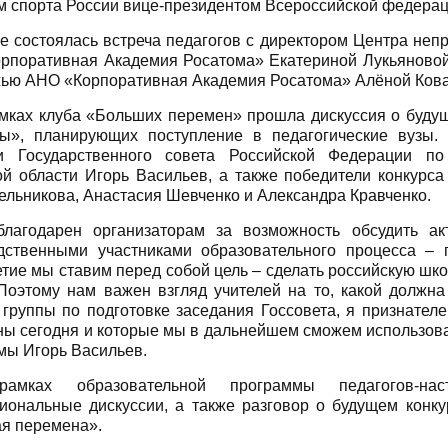
м спорта России вице-президентом Всероссийской федераци
е состоялась встреча педагогов с директором Центра не
рпоративная Академия Росатома» Екатериной Лукьяновой
ью АНО «Корпоративная Академия Росатома» Алёной Кова
мках клуба «Больших перемен» прошла дискуссия о буд
ы», планирующих поступление в педагогические вузы.
и Государственного совета Российской Федерации по
ой области Игорь Васильев, а также победители конкурс
ельникова, Анастасия Шевченко и Александра Кравченко.
благодарен организаторам за возможность обсудить а
дственными участниками образовательного процесса –
тие мы ставим перед собой цель – сделать российскую шко
 Поэтому нам важен взгляд учителей на то, какой должн
 группы по подготовке заседания Госсовета, я признател
ы сегодня и которые мы в дальнейшем сможем использоват
мы Игорь Васильев.
амках образовательной программы педагогов-нас
иональные дискуссии, а также разговор о будущем конку
я перемена».