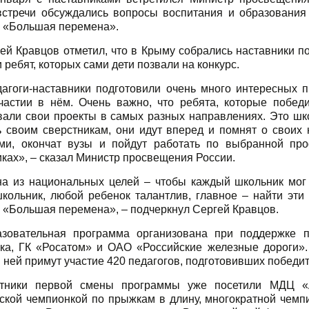
встречи обсуждались вопросы воспитания и образования 
е «Большая перемена».
ей Кравцов отметил, что в Крыму собрались наставники 
 ребят, которых сами дети позвали на конкурс.
агоги-наставники подготовили очень много интересных 
частии в нём. Очень важно, что ребята, которые побед
вали свои проекты в самых разных направлениях. Это шко
 своим сверстникам, они идут вперед и помнят о своих н
ми, окончат вузы и пойдут работать по выбранной про
ках», – сказал Министр просвещения России.
а из национальных целей – чтобы каждый школьник мог 
кольник, любой ребенок талантлив, главное – найти эти 
 «Большая перемена», – подчеркнул Сергей Кравцов.
азовательная программа организована при поддержке 
ка, ГК «Росатом» и ОАО «Российские железные дороги».
в ней примут участие 420 педагогов, подготовивших побед
стники первой смены программы уже посетили МДЦ «А
ской чемпионкой по прыжкам в длину, многократной чемп