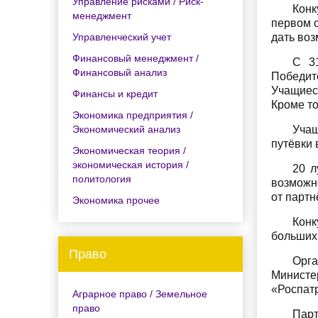
Управление рисками / Риск-
Конк
менеджмент
первом с
Управленческий учет
дать воз
Финансовый менеджмент /
С 3
Финансовый анализ
Победите
Учащиеся
Финансы и кредит
Кроме то
Экономика предприятия /
Экономический анализ
Учащ
путёвки 
Экономическая теория /
экономическая история /
20 л
политология
возможно
от партн
Экономика прочее
Конк
больших
Право
Орг
Минист
«Роспат
Аграрное право / Земельное
право
Парт