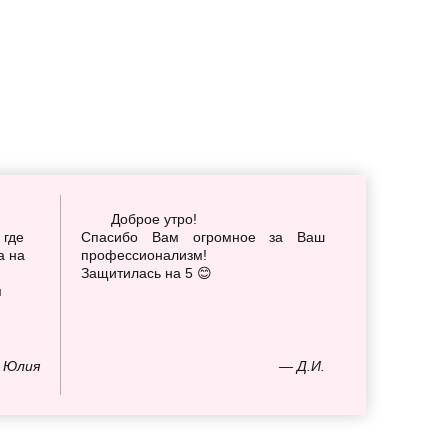
Доброе утро!
 где
Спасибо Вам огромное за Ваш
а на
профессионализм!
Защитилась на 5 😊
я
 Юлия
— Д.И.