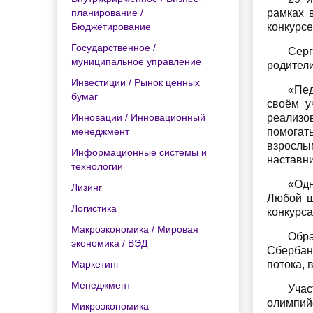
планирование /
рамках 
Бюджетирование
конкурс
Государственное /
Серг
муниципальное управление
родители
Инвестиции / Рынок ценных
«Пед
бумаг
своём у
Инновации / Инновационный
реализо
менеджмент
помогать
взрослы
Информационные системы и
наставни
технологии
«Одн
Лизинг
Любой ш
Логистика
конкурса
Макроэкономика / Мировая
Обр
экономика / ВЭД
Сбербан
Маркетинг
потока, 
Менеджмент
Уча
олимпий
Микроэкономика