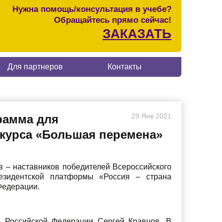
Нужна помощь/консультация в учебе?
Обращайтесь прямо сейчас!
ЗАКАЗАТЬ
Для партнеров
Контакты
29
Янв
2021
рамма для
нкурса «Большая перемена»
в – наставников победителей Всероссийского
езидентской платформы «Россия – страна
Федерации.
я Российской Федерации Сергей Кравцов. В