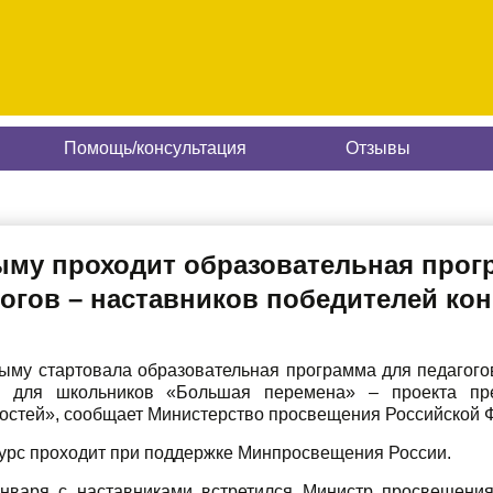
Помощь/консультация
Отзывы
ыму проходит образовательная прог
гогов – наставников победителей ко
ыму стартовала образовательная программа для педагого
а для школьников «Большая перемена» – проекта пр
остей», сообщает Министерство просвещения Российской 
урс проходит при поддержке Минпросвещения России.
нваря с наставниками встретился Министр просвещени