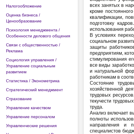
всех занятых в нар
Налогообложение
кроме постоянного
Оценка бизнеса /
квалификации, пов
Ценообразование
подготовку кадро
использования рабо
Психология менеджмента /
В условиях перехо
Особенности делового общения
социальном развити
Связи с общественностью /
защиты работнико
Реклама
предприятиям, кот
стимулирования ег
Социология управления /
все виды заработко
Управление социальным
и натуральной фор
развитием
работникам в соотв
Статистика / Эконометрика
Состояние трудов
хозяйственной де
Стратегический менеджмент
трудовых ресурсов
Страхование
текучести трудовы
труда.
Управление качеством
Анализ включает в
Управление персоналом
полноты использов
направления и п
Управленческие решения
специалистов бюдж