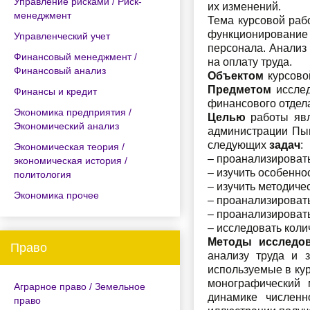
Управление рисками / Риск-
их изменений.
менеджмент
Тема курсовой раб
функционирование
Управленческий учет
персонала. Анализ
Финансовый менеджмент /
на оплату труда.
Финансовый анализ
Объектом
курсово
Предметом
исслед
Финансы и кредит
финансового отдел
Экономика предприятия /
Целью
работы явл
Экономический анализ
администрации Пыщ
следующих
задач
:
Экономическая теория /
– проанализировать
экономическая история /
– изучить особенн
политология
– изучить методиче
Экономика прочее
– проанализироват
– проанализироват
– исследовать коли
Методы исследо
Право
анализу труда и 
используемые в кур
монографический 
Аграрное право / Земельное
динамике численн
право