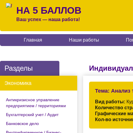
НА 5 БАЛЛОВ
Ваш успех — наша работа!
Главная
Наши работы
По
Разделы
Индивидуал
Экономика
Тема:
Анализ 
Антикризисное управление
Вид работы:
Кур
предприятием / территориями
Количество стр
Графические м
Бухгалтерский учет / Аудит
Кол-во источни
Банковское дело
Внутрифирменное / Бизнес-