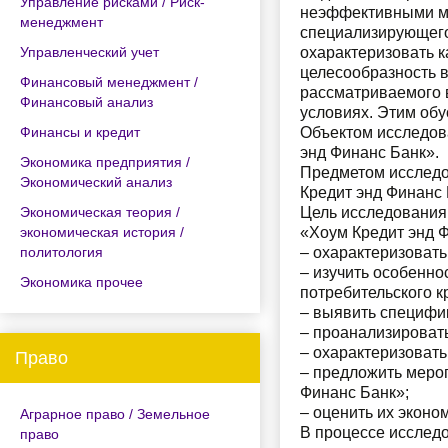
Управление рисками / Риск-
неэффективными ме
менеджмент
специализирующего
Управленческий учет
охарактеризовать к
целесообразность 
Финансовый менеджмент /
рассматриваемого в
Финансовый анализ
условиях. Этим обу
Финансы и кредит
Объектом исследов
энд Финанс Банк».
Экономика предприятия /
Предметом исследо
Экономический анализ
Кредит энд Финанс 
Экономическая теория /
Цель исследования
экономическая история /
«Хоум Кредит энд 
политология
– охарактеризовать
– изучить особенно
Экономика прочее
потребительского к
– выявить специфи
– проанализироват
– охарактеризовать
Право
– предложить меро
Финанс Банк»;
– оценить их эконо
Аграрное право / Земельное
В процессе исслед
право