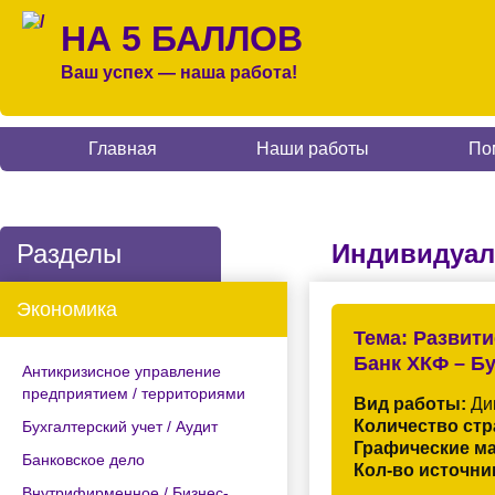
НА 5 БАЛЛОВ
Ваш успех — наша работа!
Главная
Наши работы
По
Разделы
Индивидуал
Экономика
Тема:
Развити
Банк ХКФ – Б
Антикризисное управление
предприятием / территориями
Вид работы:
Ди
Количество стр
Бухгалтерский учет / Аудит
Графические м
Банковское дело
Кол-во источни
Внутрифирменное / Бизнес-