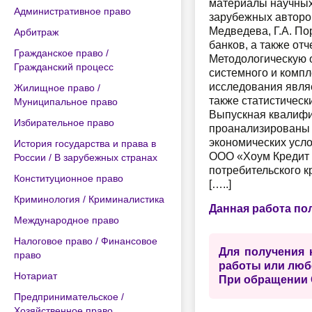
материалы научных
Административное право
зарубежных авторов
Медведева, Г.А. П
Арбитраж
банков, а также от
Гражданское право /
Методологическую о
Гражданский процесс
системного и комп
исследования являе
Жилищное право /
также статистическ
Муниципальное право
Выпускная квалифик
Избирательное право
проанализированы 
экономических усл
История государства и права в
ООО «Хоум Кредит 
России / В зарубежных странах
потребительского к
Конституционное право
[…..]
Криминология / Криминалистика
Данная работа по
Международное право
Налоговое право / Финансовое
Для получения 
право
работы или люб
Нотариат
При обращении 
Предпринимательское /
Хозяйственное право