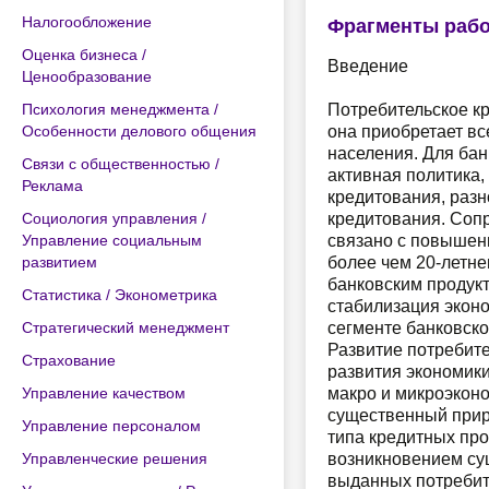
Налогообложение
Фрагменты раб
Оценка бизнеса /
Введение
Ценообразование
Психология менеджмента /
Потребительское кр
Особенности делового общения
она приобретает вс
населения. Для бан
Связи с общественностью /
активная политика
Реклама
кредитования, раз
Социология управления /
кредитования. Сопр
Управление социальным
связано с повышен
развитием
более чем 20-летн
банковским продук
Статистика / Эконометрика
стабилизация эконо
Стратегический менеджмент
сегменте банковско
Развитие потребите
Страхование
развития экономик
Управление качеством
макро и микроэкон
существенный прир
Управление персоналом
типа кредитных про
Управленческие решения
возникновением сущ
выданных потребите