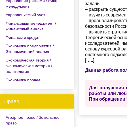
Управление рисками / Риск-
задачи:
менеджмент
– раскрыть сущност
Управленческий учет
– изучить совреме
– проанализировать
Финансовый менеджмент /
безопасности Росси
Финансовый анализ
– выявить стратег
Финансы и кредит
Теоретической осн
исследователей, ч
Экономика предприятия /
основу курсовой ра
Экономический анализ
системного подход
Экономическая теория /
[…..]
экономическая история /
Данная работа по
политология
Экономика прочее
Для получения 
работы или люб
При обращении 
Право
Аграрное право / Земельное
право