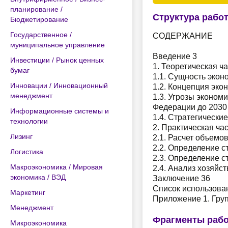
планирование /
Структура рабо
Бюджетирование
Государственное /
СОДЕРЖАНИЕ
муниципальное управление
Введение 3
Инвестиции / Рынок ценных
1. Теоретическая ч
бумаг
1.1. Сущность экон
Инновации / Инновационный
1.2. Концепция эко
менеджмент
1.3. Угрозы эконом
Федерации до 2030 
Информационные системы и
1.4. Стратегически
технологии
2. Практическая час
Лизинг
2.1. Расчет объемо
2.2. Определение с
Логистика
2.3. Определение с
Макроэкономика / Мировая
2.4. Анализ хозяйс
экономика / ВЭД
Заключение 36
Список использова
Маркетинг
Приложение 1. Груп
Менеджмент
Фрагменты раб
Микроэкономика