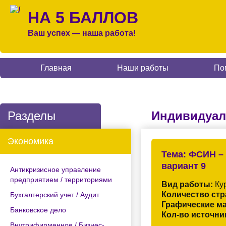
НА 5 БАЛЛОВ
Ваш успех — наша работа!
Главная
Наши работы
По
Разделы
Индивидуал
Экономика
Тема:
ФСИН – 
вариант 9
Антикризисное управление
предприятием / территориями
Вид работы:
Кур
Количество стр
Бухгалтерский учет / Аудит
Графические м
Банковское дело
Кол-во источни
Внутрифирменное / Бизнес-