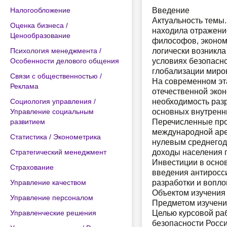
Налогообложение
Введение
Актуальность темы.
Оценка бизнеса /
находила отражение
Ценообразование
философов, эконом
Психология менеджмента /
логически возникл
Особенности делового общения
условиях безопасно
глобализации миро
Связи с общественностью /
На современном эта
Реклама
отечественной экон
Социология управления /
необходимость разр
Управление социальным
основных внутренни
развитием
Перечисленные про
международной арен
Статистика / Эконометрика
нулевым среднегод
Стратегический менеджмент
доходы населения п
Инвестиции в осно
Страхование
введения антиросси
Управление качеством
разработки и вопло
Объектом изучения 
Управление персоналом
Предметом изучения
Управленческие решения
Целью курсовой ра
безопасности Росс