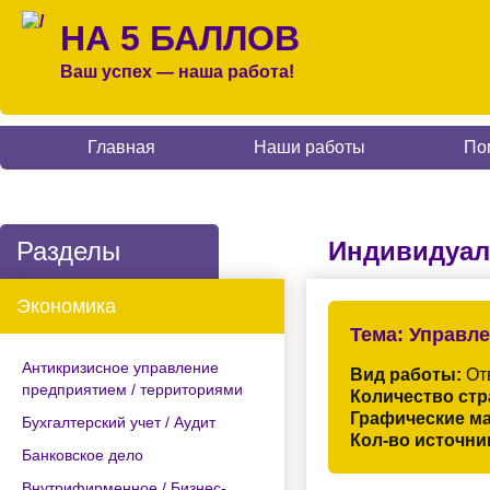
НА 5 БАЛЛОВ
Ваш успех — наша работа!
Главная
Наши работы
По
Разделы
Индивидуал
Экономика
Тема:
Управле
Антикризисное управление
Вид работы:
Отв
предприятием / территориями
Количество стр
Графические м
Бухгалтерский учет / Аудит
Кол-во источни
Банковское дело
Внутрифирменное / Бизнес-