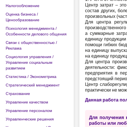
Центр затрат – это
Налогообложение
состав других, бо
Оценка бизнеса /
произвольных (част
Ценообразование
Для центра регул
производственного
Психология менеджмента /
а суммарные затр
Особенности делового общения
единицу продукции
Связи с общественностью /
помощи гибких бюд
Реклама
на единицу выпуска
на единицу продукции
Социология управления /
Для центра произв
Управление социальным
деятельности: фик
развитием
предприятия в пер
Статистика / Эконометрика
предстоящий перио
Центр слаборегули
Стратегический менеджмент
практически не мож
Страхование
Данная работа по
Управление качеством
Управление персоналом
Для получения 
Управленческие решения
работы или люб