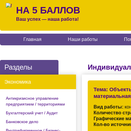
НА 5 БАЛЛОВ
Ваш успех — наша работа!
Главная
Наши работы
По
Разделы
Индивидуал
Экономика
Тема:
Объекты
материальная
Антикризисное управление
предприятием / территориями
Вид работы:
кон
Количество стр
Бухгалтерский учет / Аудит
Графические м
Банковское дело
Кол-во источни
Внутрифирменное / Бизнес-