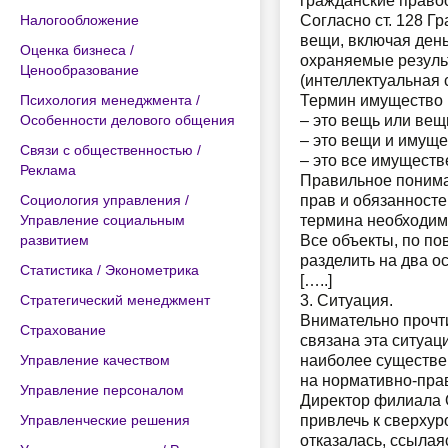
гражданские право
Налогообложение
Согласно ст. 128 Г
вещи, включая день
Оценка бизнеса /
охраняемые резуль
Ценообразование
(интеллектуальная 
Психология менеджмента /
Термин имущество в
Особенности делового общения
– это вещь или вещ
– это вещи и имущ
Связи с общественностью /
– это все имуществ
Реклама
Правильное понима
Социология управления /
прав и обязанносте
Управление социальным
термина необходим
развитием
Все объекты, по п
разделить на два о
Статистика / Эконометрика
[…..]
Стратегический менеджмент
3. Ситуация.
Внимательно прочти
Страхование
связана эта ситуац
Управление качеством
наиболее существе
на нормативно-прав
Управление персоналом
Директор филиала 
Управленческие решения
привлечь к сверху
отказалась, ссылая