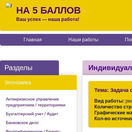
НА 5 БАЛЛОВ
Ваш успех — наша работа!
Главная
Наши работы
По
Разделы
Индивидуал
Экономика
Тема:
Задача 
Антикризисное управление
Вид работы:
ре
предприятием / территориями
Количество стр
Графические м
Бухгалтерский учет / Аудит
Кол-во источни
Банковское дело
Внутрифирменное / Бизнес-