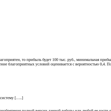
агоприятен, то прибыль будет 100 тыс. руб., минимальная прибы
ление благоприятных условий оценивается с вероятностью 0,4. П
систему […..]
риобретения полной версии данной работы или любой ее части 