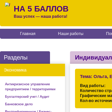
НА 5 БАЛЛОВ
Ваш успех — наша работа!
Главная
Наши работы
По
Разделы
Индивидуал
Экономика
Тема:
Ольга, 
Антикризисное управление
Вид работы:
предприятием / территориями
Количество стр
Графические м
Бухгалтерский учет / Аудит
Кол-во источни
Банковское дело
Внутрифирменное / Бизнес-