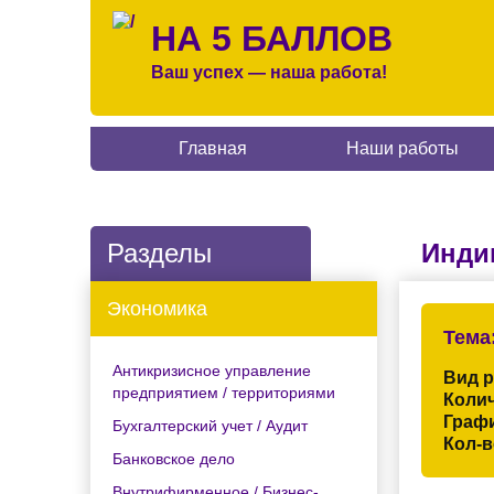
НА 5 БАЛЛОВ
Ваш успех — наша работа!
Главная
Наши работы
Разделы
Инди
Экономика
Тема
Антикризисное управление
Вид 
предприятием / территориями
Колич
Граф
Бухгалтерский учет / Аудит
Кол-в
Банковское дело
Внутрифирменное / Бизнес-