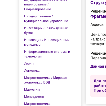
Структ
планирование /
Бюджетирование
Решение
Фрагме
Государственное /
муниципальное управление
Задача.
Инвестиции / Рынок ценных
бумаг
Цена пр
на транс
Инновации / Инновационный
эксплуат
менеджмент
Информационные системы и
Решени
технологии
Первонач
Лизинг
Данная 
Логистика
Макроэкономика / Мировая
Для п
экономика / ВЭД
работ
Маркетинг
При о
Менеджмент
Микроэкономика