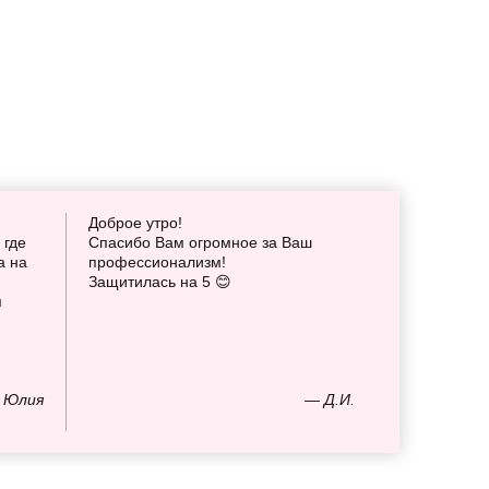
Доброе утро!
 где
Спасибо Вам огромное за Ваш
а на
профессионализм!
Защитилась на 5 😊
я
 Юлия
— Д.И.