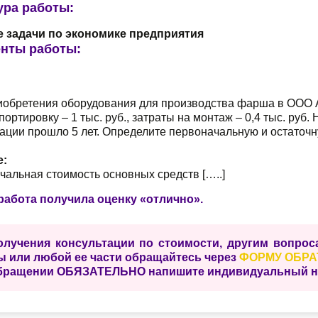
ура работы:
 задачи по экономике предприятия
нты работы:
иобретения оборудования для производства фарша в ООО А
портировку – 1 тыс. руб., затраты на монтаж – 0,4 тыс. руб
ации прошло 5 лет. Определите первоначальную и остаточ
е:
альная стоимость основных средств […..]
работа получила оценку «отлично».
олучения консультации по стоимости, другим вопро
ы или любой ее части обращайтесь через
ФОРМУ ОБРА
бращении ОБЯЗАТЕЛЬНО напишите индивидуальный ном