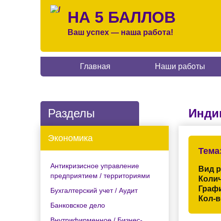
НА 5 БАЛЛОВ
Ваш успех — наша работа!
Главная
Наши работы
Разделы
Инди
Экономика
Тема
Антикризисное управление
Вид 
предприятием / территориями
Колич
Граф
Бухгалтерский учет / Аудит
Кол-в
Банковское дело
Внутрифирменное / Бизнес-