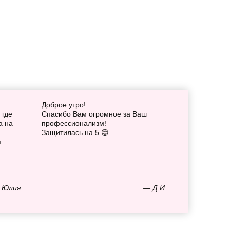
Доброе утро!
 где
Спасибо Вам огромное за Ваш
а на
профессионализм!
Защитилась на 5 😊
я
 Юлия
— Д.И.