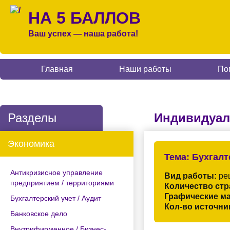
НА 5 БАЛЛОВ
Ваш успех — наша работа!
Главная
Наши работы
По
Разделы
Индивидуал
Экономика
Тема:
Бухгалт
Антикризисное управление
Вид работы:
ре
предприятием / территориями
Количество стр
Графические м
Бухгалтерский учет / Аудит
Кол-во источни
Банковское дело
Внутрифирменное / Бизнес-