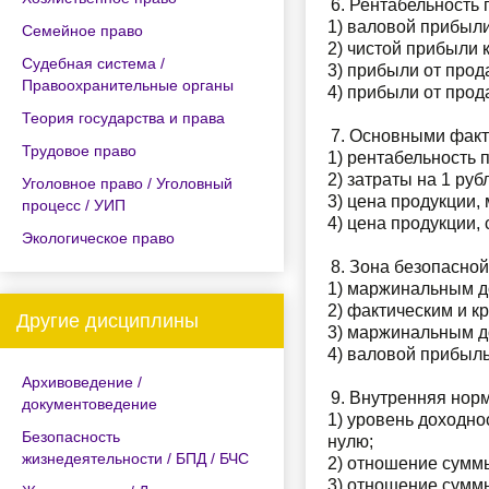
Рентабельность 
1) валовой прибыли
Семейное право
2) чистой прибыли 
Судебная система /
3) прибыли от прод
Правоохранительные органы
4) прибыли от прод
Теория государства и права
Основными факто
Трудовое право
1) рентабельность 
2) затраты на 1 ру
Уголовное право / Уголовный
3) цена продукции,
процесс / УИП
4) цена продукции,
Экологическое право
Зона безопасной
1) маржинальным д
2) фактическим и к
Другие дисциплины
3) маржинальным д
4) валовой прибыл
Архивоведение /
Внутренняя норм
документоведение
1) уровень доходно
Безопасность
нулю;
жизнедеятельности / БПД / БЧС
2) отношение суммы
3) отношение суммы