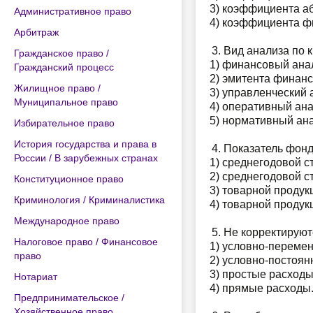
3) коэффициента а
Административное право
4) коэффициента ф
Арбитраж
Вид анализа по 
Гражданское право /
1) финансовый ана
Гражданский процесс
2) эмитента финанс
Жилищное право /
3) управленческий 
Муниципальное право
4) оперативный ана
5) нормативный ана
Избирательное право
История государства и права в
Показатель фонд
России / В зарубежных странах
1) среднегодовой с
2) среднегодовой 
Конституционное право
3) товарной продук
Криминология / Криминалистика
4) товарной продук
Международное право
Не корректируют
Налоговое право / Финансовое
1) условно-переме
право
2) условно-постоян
3) простые расходы
Нотариат
4) прямые расходы
Предпринимательское /
Хозяйственное право