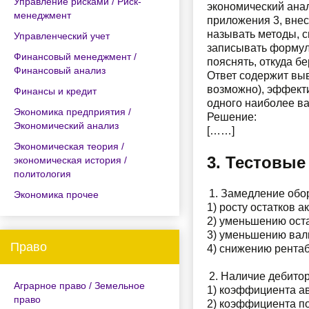
Управление рисками / Риск-
экономический анал
менеджмент
приложения 3, вне
называть методы, с
Управленческий учет
записывать формул
Финансовый менеджмент /
пояснять, откуда б
Финансовый анализ
Ответ содержит выв
возможно), эффекти
Финансы и кредит
одного наиболее ва
Экономика предприятия /
Решение:
Экономический анализ
[……]
Экономическая теория /
3. Тестовые
экономическая история /
политология
Замедление обор
Экономика прочее
1) росту остатков а
2) уменьшению оста
3) уменьшению вал
Право
4) снижению рентаб
Наличие дебитор
Аграрное право / Земельное
1) коэффициента а
право
2) коэффициента п