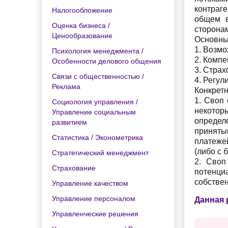
контраг
Налогообложение
общем в
Оценка бизнеса /
сторона
Ценообразование
Основны
1. Возм
Психология менеджмента /
2. Компе
Особенности делового общения
3. Страх
Связи с общественностью /
4. Регул
Реклама
Конкрет
1. Своп
Социология управления /
некото
Управление социальным
определ
развитием
приняты
Статистика / Эконометрика
платеже
(либо с 
Стратегический менеджмент
2. Своп
Страхование
потенциа
собствен
Управление качеством
Управление персоналом
Данная 
Управленческие решения