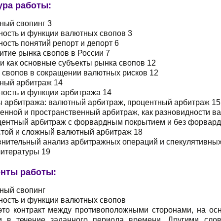
ура работы:
ный свопинг 3
ность и функции валютных свопов 3
ность понятий репорт и депорт 6
витие рынка свопов в России 7
ки как основные субъекты рынка свопов 12
ь свопов в сокращении валютных рисков 12
тный арбитраж 14
ность и функции арбитража 14
ды арбитража: валютный арбитраж, процентный арбитраж 15
енной и пространственный арбитраж, как разновидности в
оцентный арбитраж с форвардным покрытием и без форвард
остой и сложный валютный арбитраж 18
внительный анализ арбитражных операций и спекулятивных
литературы 19
нты работы:
тный свопинг
ность и функции валютных свопов
это контракт между противоположными сторонами, на ос
и в течение заданного периода времени. Другими сло