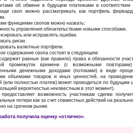
ентами об обмене в будущем платежами в соответствии 
иде своп можно рассматривать как портфель форвард
ми.
ми функциями свопов можно назвать:
ожность управления обязательствами новыми способами.
нсировать или исправлять ошибки.
овать риски.
ировать валютные портфели.
ное содержание свопа состоит в следующем:
 содержит равные (как правило) права и обязанности уча
рый промежуток времени (с возможными повторами)
енными денежными доходами (потоками) в виде проце
ми объемами товаров и иных ценностей, на проведение
й (или полностью платеж) может проводиться по будущим 
большей вероятностью неизвестным в этот момент).
 предоставляет возможность участникам сделки получи
льные потери как за счет совместных действий на реально
но на срочном рынке.
работа получила оценку «отлично».