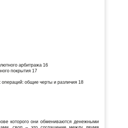
алютного арбитража 16
ного покрытия 17
 операций: общие черты и различия 18
нове которого они обмениваются денежными
вами, своп – это соглашение между двумя