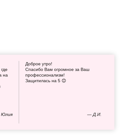
Доброе утро!
 где
Спасибо Вам огромное за Ваш
а на
профессионализм!
Защитилась на 5 😊
я
 Юлия
— Д.И.