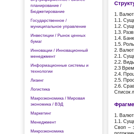
Структ
планирование /
Бюджетирование
1. Валют
1.1. Сущ
Государственное /
1.2. Сущ
муниципальное управление
1.3. Раз
Инвестиции / Рынок ценных
1.4. Бан
бумаг
1.5. Рол
2. Валю
Инновации / Инновационный
2.1. Сущ
менеджмент
2.2. Ви
Информационные системы и
2.3 Врем
технологии
2.4. Пр
2.5. Пр
Лизинг
2.6. Сра
Логистика
Список 
Макроэкономика / Мировая
Фрагме
экономика / ВЭД
Маркетинг
1. Валю
1.1. Сущ
Менеджмент
Своп – 
Микроэкономика
потокам