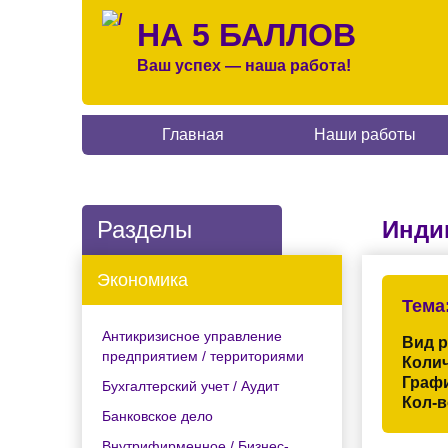
НА 5 БАЛЛОВ
Ваш успех — наша работа!
Главная
Наши работы
Разделы
Инди
Экономика
Тема
Антикризисное управление
Вид 
предприятием / территориями
Колич
Граф
Бухгалтерский учет / Аудит
Кол-в
Банковское дело
Внутрифирменное / Бизнес-