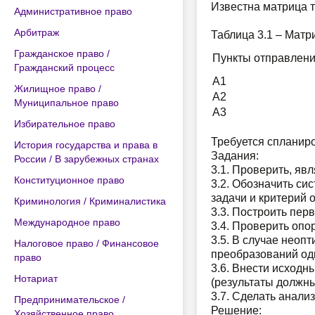
Известна матрица т
Административное право
Арбитраж
Таблица 3.1 – Матр
Гражданское право /
Пункты отправлен
Гражданский процесс
A1
Жилищное право /
A2
Муниципальное право
A3
Избирательное право
Требуется спланир
История государства и права в
Задания:
России / В зарубежных странах
3.1. Проверить, явл
Конституционное право
3.2. Обозначить си
задачи и критерий 
Криминология / Криминалистика
3.3. Построить пер
Международное право
3.4. Проверить опо
3.5. В случае нео
Налоговое право / Финансовое
преобразований од
право
3.6. Внести исходн
Нотариат
(результаты должны
3.7. Сделать анали
Предпринимательское /
Решение:
Хозяйственное право