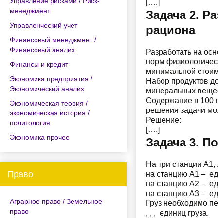
Управление рисками / Риск-
[….]
менеджмент
Задача 2. Р
Управленческий учет
рациона
Финансовый менеджмент /
Финансовый анализ
Разработать на осн
норм физиологичес
Финансы и кредит
минимальной стоим
Экономика предприятия /
Набор продуктов д
Экономический анализ
минеральных вещес
Содержание в 100 п
Экономическая теория /
решения задачи мож
экономическая история /
Решение:
политология
[….]
Экономика прочее
Задача 3. П
На три станции А1,
Право
на станцию А1 – ед
на станцию А2 – ед
на станцию А3 – ед
Аграрное право / Земельное
Груз необходимо пе
право
, , , единиц груза.