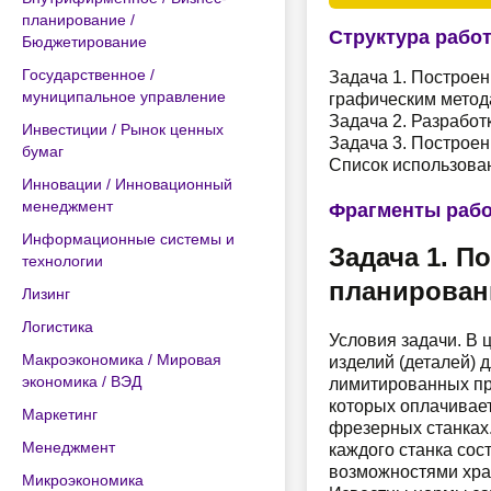
планирование /
Структура рабо
Бюджетирование
Государственное /
Задача 1. Построе
муниципальное управление
графическим мето
Задача 2. Разрабо
Инвестиции / Рынок ценных
Задача 3. Построен
бумаг
Список использова
Инновации / Инновационный
менеджмент
Фрагменты раб
Информационные системы и
Задача 1. П
технологии
планирован
Лизинг
Логистика
Условия задачи. В
Макроэкономика / Мировая
изделий (деталей) 
экономика / ВЭД
лимитированных про
которых оплачиваетс
Маркетинг
фрезерных станках
Менеджмент
каждого станка сос
возможностями хран
Микроэкономика