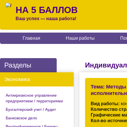
НА 5 БАЛЛОВ
Ваш успех — наша работа!
Главная
Наши работы
По
Разделы
Индивидуал
Экономика
Тема:
Методы 
исполнительно
Антикризисное управление
предприятием / территориями
Вид работы:
кон
Количество стр
Бухгалтерский учет / Аудит
Графические м
Банковское дело
Кол-во источни
Внутрифирменное / Бизнес-