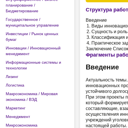
планирование /
Структура рабо
Бюджетирование
Государственное /
Введение
муниципальное управление
Виды инновацион
Сущность и роль
Инвестиции / Рынок ценных
Классификация 
бумаг
Практическое за
Инновации / Инновационный
Заключение Список
менеджмент
Фрагменты раб
Информационные системы и
Введение
технологии
Лизинг
Актуальность темы
Логистика
инновационных про
устойчивого долгос
Макроэкономика / Мировая
При этом проекты 
экономика / ВЭД
который формирует
Маркетинг
составляющие, вза
осуществления инн
Менеджмент
учреждений уголовн
Микроэкономика
настоящей работы.