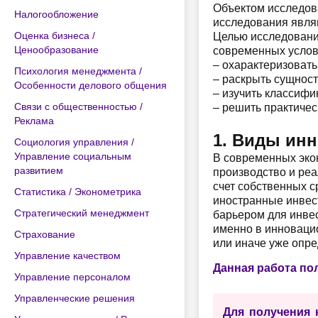
Объектом исследов
Налогообложение
исследования явля
Оценка бизнеса /
Целью исследовани
Ценообразование
современных услов
– охарактеризовать
Психология менеджмента /
– раскрыть сущност
Особенности делового общения
– изучить классиф
Связи с общественностью /
– решить практичес
Реклама
1. Виды ин
Социология управления /
Управление социальным
В современных эко
развитием
производство и реа
счет собственных с
Статистика / Эконометрика
иностранные инвест
Стратегический менеджмент
барьером для инвес
именно в инновацио
Страхование
или иначе уже опре
Управление качеством
Данная работа по
Управление персоналом
Управленческие решения
Для получения 